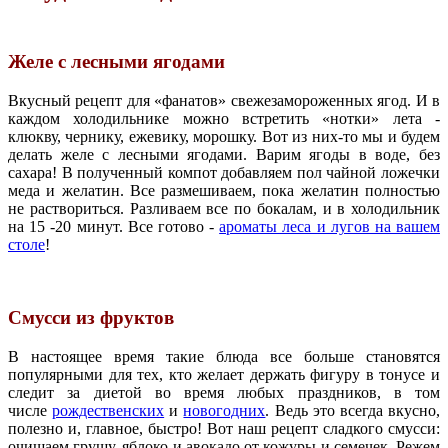
Желе с лесными ягодами
Вкусный рецепт для «фанатов» свежезамороженных ягод. И в
каждом холодильнике можно встретить «нотки» лета -
клюкву, чернику, ежевику, морошку. Вот из них-то мы и будем
делать желе с лесными ягодами. Варим ягоды в воде, без
сахара! В полученный компот добавляем пол чайной ложечки
меда и желатин. Все размешиваем, пока желатин полностью
не раствориться. Разливаем все по бокалам, и в холодильник
на 15 -20 минут. Все готово -
ароматы леса и лугов на вашем
столе
!
Смусси из фруктов
В настоящее время такие блюда все больше становятся
популярными для тех, кто желает держать фигуру в тонусе и
следит за диетой во время любых праздников, в том
числе
рождественских
и
новогодних
. Ведь это всегда вкусно,
полезно и, главное, быстро! Вот наш рецепт сладкого смусси:
очищаем грушу, яблоко и авокадо от кожуры и семечек. Режем