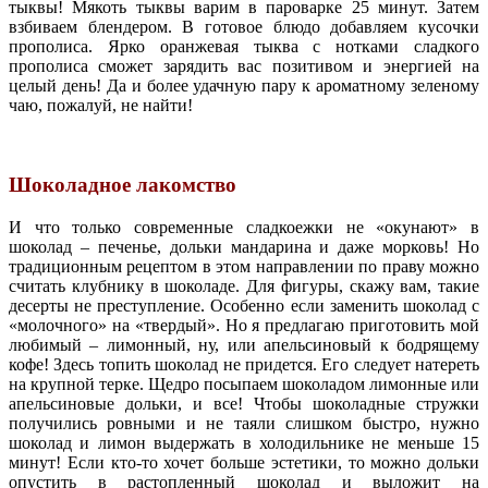
тыквы! Мякоть тыквы варим в пароварке 25 минут. Затем
взбиваем блендером. В готовое блюдо добавляем кусочки
прополиса. Ярко оранжевая тыква с нотками сладкого
прополиса сможет зарядить вас позитивом и энергией на
целый день! Да и более удачную пару к ароматному зеленому
чаю, пожалуй, не найти!
Шоколадное лакомство
И что только современные сладкоежки не «окунают» в
шоколад – печенье, дольки мандарина и даже морковь! Но
традиционным рецептом в этом направлении по праву можно
считать клубнику в шоколаде. Для фигуры, скажу вам, такие
десерты не преступление. Особенно если заменить шоколад с
«молочного» на «твердый». Но я предлагаю приготовить мой
любимый – лимонный, ну, или апельсиновый к бодрящему
кофе! Здесь топить шоколад не придется. Его следует натереть
на крупной терке. Щедро посыпаем шоколадом лимонные или
апельсиновые дольки, и все! Чтобы шоколадные стружки
получились ровными и не таяли слишком быстро, нужно
шоколад и лимон выдержать в холодильнике не меньше 15
минут! Если кто-то хочет больше эстетики, то можно дольки
опустить в растопленный шоколад и выложит на