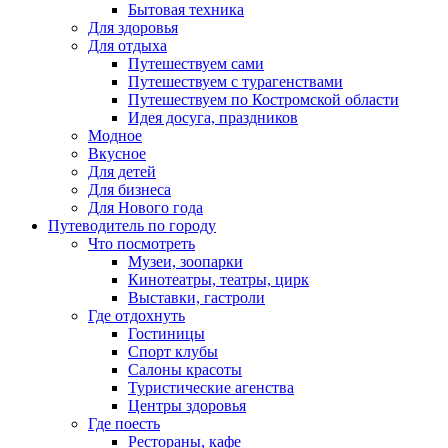
Бытовая техника
Для здоровья
Для отдыха
Путешествуем сами
Путешествуем с турагенствами
Путешествуем по Костромской области
Идея досуга, праздников
Модное
Вкусное
Для детей
Для бизнеса
Для Нового года
Путеводитель по городу
Что посмотреть
Музеи, зоопарки
Кинотеатры, театры, цирк
Выставки, гастроли
Где отдохнуть
Гостиницы
Спорт клубы
Салоны красоты
Туристические агенства
Центры здоровья
Где поесть
Рестораны, кафе