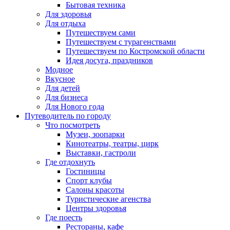
Бытовая техника
Для здоровья
Для отдыха
Путешествуем сами
Путешествуем с турагенствами
Путешествуем по Костромской области
Идея досуга, праздников
Модное
Вкусное
Для детей
Для бизнеса
Для Нового года
Путеводитель по городу
Что посмотреть
Музеи, зоопарки
Кинотеатры, театры, цирк
Выставки, гастроли
Где отдохнуть
Гостиницы
Спорт клубы
Салоны красоты
Туристические агенства
Центры здоровья
Где поесть
Рестораны, кафе