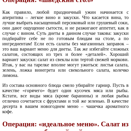
Как правило, любой праздничный ужин начинается с
аперитива – легкое вино и закуски. Что касается вина, то
лучше выбрать насыщенный персиковый или грушевый соки,
они дают ощущение сытости, и не разжигают аппетит, как в
случае с вином. Суть диеты в данном случае такова: закуски
подбирайте себе не по готовым блюдам на столе, а по
ингредиентам! Если есть салаты без магазинных заправок –
это ваш вариант меню для диеты. Так же избегайте сложных
салатов, состоящих из трех и более «деталей». Хороший
вариант закуски: салат из свеклы или тертой свежей моркови.
Итак, у вас на тарелке вполне могут ужиться: листья салата,
зелень, ложка винегрета или свекольного салата, колечко
лимона.
Из состава основного блюда смело убирайте гарнир. Пусть в
качестве «горячего» будет один кусочек мяса или рыбы.
Кстати, все виды мяса (кроме баранины) и любая рыбка
отлично сочетается с фруктами и той же зеленью. В качестве
десерта в вашем новогоднем меню – чашечка ароматного
кофе.
Операция: «идеальное меню». Салат из