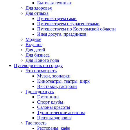
Бытовая техника
Для здоровья
Для отдыха
Путешествуем сами
Путешествуем с турагенствами
Путешествуем по Костромской области
Идея досуга, праздников
Модное
Вкусное
Для детей
Для бизнеса
Для Нового года
Путеводитель по городу
Что посмотреть
Музеи, зоопарки
Кинотеатры, театры, цирк
Выставки, гастроли
Где отдохнуть
Гостиницы
Спорт клубы
Салоны красоты
Туристические агенства
Центры здоровья
Где поесть
Рестораны, кафе