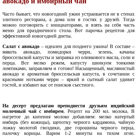
авокадо и имбирный чай
Часто бывает, что новогодний ужин устраивается не в стенах
элитного ресторана, а дома или в гостях у друзей. Тогда
можно поговорить с инициаторами, и взять на себя часть
меню для праздничного стола. Вот парочка рецептов для
эффективной новогодней диеты.
Салат с авокадо
– идеален для позднего ужина! В составе –
мякоть авокадо, помидорки черри, зелень, качаны
брюссельской капусты и заправка из оливкового масла, соли и
перца. Все мелко режем, капусту шинкуем тонкими
ломтиками, заправляем и готово! Насыщенный, маслянистый
авокадо и ароматная брюссельская капуста, в сочетании с
красными нотками черри – яркий и сытный салат удивит
гостей, и избавит вас от поисков съестного.
На десерт предлагаю преподнести друзьям
индийский
молочный чай с имбирем
. Рецепт на 200 мл. молока. В
нагретое до кипения молоко добавляем: мелко натертый
имбирь (без кожицы), щепотку черного кардамона, чайную
ложку молотой гвоздики, две горошины черного перца,
палочку корицы. Варим 1-2 минуты на тихом огне.