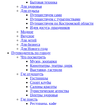
Бытовая техника
Для здоровья
Для отдыха
Путешествуем сами
Путешествуем с турагенствами
Путешествуем по Костромской области
Идея досуга, праздников
Модное
Вкусное
Для детей
Для бизнеса
Для Нового года
Путеводитель по городу
Что посмотреть
Музеи, зоопарки
Кинотеатры, театры, цирк
Выставки, гастроли
Где отдохнуть
Гостиницы
Спорт клубы
Салоны красоты
Туристические агенства
Центры здоровья
Где поесть
Рестораны, кафе