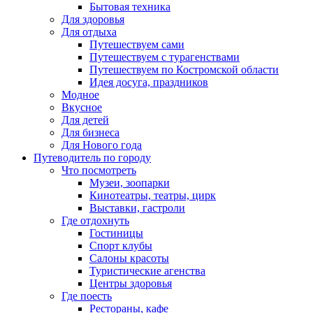
Бытовая техника
Для здоровья
Для отдыха
Путешествуем сами
Путешествуем с турагенствами
Путешествуем по Костромской области
Идея досуга, праздников
Модное
Вкусное
Для детей
Для бизнеса
Для Нового года
Путеводитель по городу
Что посмотреть
Музеи, зоопарки
Кинотеатры, театры, цирк
Выставки, гастроли
Где отдохнуть
Гостиницы
Спорт клубы
Салоны красоты
Туристические агенства
Центры здоровья
Где поесть
Рестораны, кафе