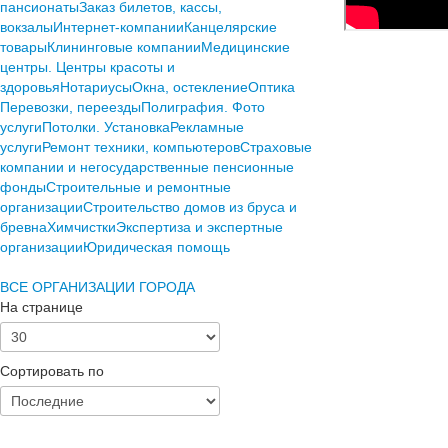
пансионаты
Заказ билетов, кассы,
вокзалы
Интернет-компании
Канцелярские
товары
Клининговые компании
Медицинские
центры. Центры красоты и
здоровья
Нотариусы
Окна, остекление
Оптика
Перевозки, переезды
Полиграфия. Фото
услуги
Потолки. Установка
Рекламные
услуги
Ремонт техники, компьютеров
Страховые
компании и негосударственные пенсионные
фонды
Строительные и ремонтные
организации
Строительство домов из бруса и
бревна
Химчистки
Экспертиза и экспертные
организации
Юридическая помощь
ВСЕ ОРГАНИЗАЦИИ ГОРОДА
На странице
Сортировать по