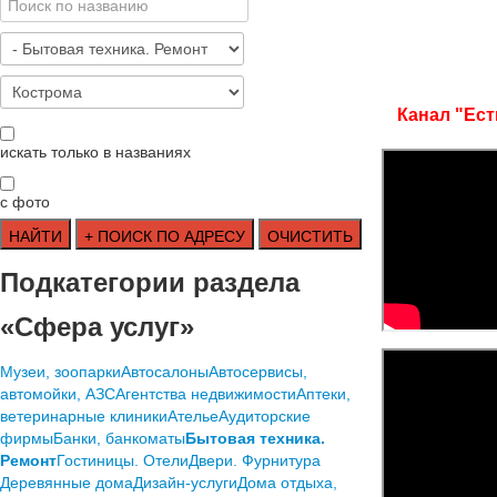
Канал "Ест
искать только в названиях
с фото
Подкатегории раздела
«Сфера услуг»
Mузеи, зоопарки
Автосалоны
Автосервисы,
автомойки, АЗС
Агентства недвижимости
Аптеки,
ветеринарные клиники
Ателье
Аудиторские
фирмы
Банки, банкоматы
Бытовая техника.
Ремонт
Гостиницы. Отели
Двери. Фурнитура
Деревянные дома
Дизайн-услуги
Дома отдыха,