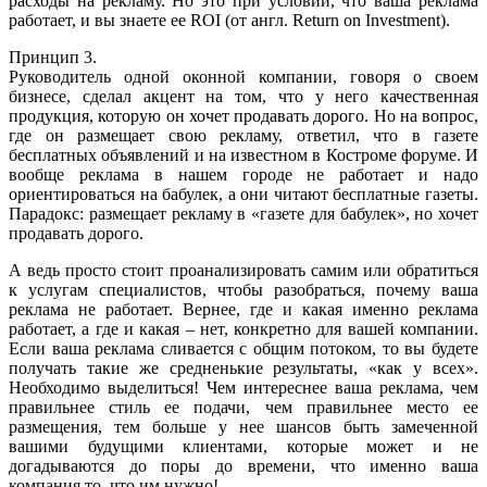
расходы на рекламу. Но это при условии, что ваша реклама
работает, и вы знаете ее ROI (от англ. Return on Investment).
Принцип 3.
Руководитель одной оконной компании, говоря о своем
бизнесе, сделал акцент на том, что у него качественная
продукция, которую он хочет продавать дорого. Но на вопрос,
где он размещает свою рекламу, ответил, что в газете
бесплатных объявлений и на известном в Костроме форуме. И
вообще реклама в нашем городе не работает и надо
ориентироваться на бабулек, а они читают бесплатные газеты.
Парадокс: размещает рекламу в «газете для бабулек», но хочет
продавать дорого.
А ведь просто стоит проанализировать самим или обратиться
к услугам специалистов, чтобы разобраться, почему ваша
реклама не работает. Вернее, где и какая именно реклама
работает, а где и какая – нет, конкретно для вашей компании.
Если ваша реклама сливается с общим потоком, то вы будете
получать такие же средненькие результаты, «как у всех».
Необходимо выделиться! Чем интереснее ваша реклама, чем
правильнее стиль ее подачи, чем правильнее место ее
размещения, тем больше у нее шансов быть замеченной
вашими будущими клиентами, которые может и не
догадываются до поры до времени, что именно ваша
компания то, что им нужно!