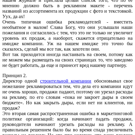
нашем журнале и прислала целый список того, что по ее
мнению должно быть в рекламном макете - перечень
названий из ассортимента их продукции с фото и текстовкой.
Уух, да ах!
Очень типичная ошибка рекламодателей - вместить
необъятное в малом! Слава Богу, что они услышали наши
пожелания и согласились с тем, что это не только не увеличит
уровень их продаж, а наоборот, скажется отрицательно на
имидже компании. Уж на нашем имидже это точно бы
сказалось, сделай мы все так, как захотели они.
Вот так приходится иногда настаивать на своем, потому как
не можем мы размещать на своих страницах то, что заведомо
не будет работать, да еще и принесет вред нашему партнеру.
Принцип 2.
Директор одной
строительной компании
обосновывал свое
нежелание рекламироваться тем, что дела его компании идут
не очень хорошо, продажи падают, поэтому он урезал расходы
на рекламу, по его словам «пока не закроет дыры в своем
бюджете». Но как закрыть дыры, если нет ни клиентов, ни
продаж?
Это вторая самая распространенная ошибка в маркетинговой
политике организаций: когда начинают падать продажи,
руководители начинают урезать расходы на рекламу. А
правильным решением было бы во время спада увеличивать