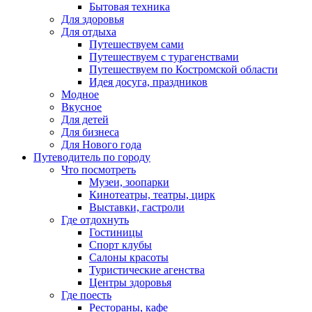
Бытовая техника
Для здоровья
Для отдыха
Путешествуем сами
Путешествуем с турагенствами
Путешествуем по Костромской области
Идея досуга, праздников
Модное
Вкусное
Для детей
Для бизнеса
Для Нового года
Путеводитель по городу
Что посмотреть
Музеи, зоопарки
Кинотеатры, театры, цирк
Выставки, гастроли
Где отдохнуть
Гостиницы
Спорт клубы
Салоны красоты
Туристические агенства
Центры здоровья
Где поесть
Рестораны, кафе