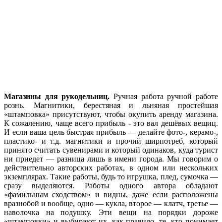
Магазины для рукодельниц.
Ручная работа ручной работе
рознь. Магнитики, берестяная и льняная простейшая
«штамповка» присутствуют, чтобы окупить аренду магазина.
К сожалению, чаще всего прибыль - это вал дешёвых вещиц.
И если ваша цель быстрая прибыль — делайте фото-, керамо-,
пластико- и т.д. магнитики и прочий ширпотреб, который
принято считать сувенирами и который одинаков, куда турист
ни приедет — разница лишь в имени города. Мы говорим о
действительно авторских работах, в одном или нескольких
экземплярах. Такие работы, будь то игрушка, плед, сумочка —
сразу выделяются. Работы одного автора обладают
«фамильным сходством» и видны, даже если расположены
вразнобой и вообще, одно — кукла, второе — клатч, третье —
наволочка на подушку. Эти вещи на порядки дороже
«штамповки» и выбирают их, как правило, те, кто понимает