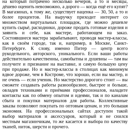
на который потрачено несколько вечеров, а то и месяцы,
дёшево оценить невозможно, а дорого — когда ещё его купят?
В магазинах, к тому же, существует наценка — 30, 50, а то и
более процентов. На выручку приходит интернет со
множеством виртуальных площадок, где можно дешевле
купить сырьё, расходники, дороже продать готовые изделия и
заявить и себе, как мастере, работающем на заказ.
Состоявшиеся мастера зарабатывают, проводя мастер-классы,
как в своём городе, так и, например, в Москве, Санкт-
Петербурге. К слову, именно Питер — центр всего
рукодельного, авторского, уникального. Если ваши работы
действительно качественны, самобытны и душевны — там вы
получите и признание на выставке, и самую большую цену
при продаже. Но и мастер-классы в столицах как минимум
вдвое дороже, чем в Костроме, что хорошо, если вы мастер, и
не очень — если ученик. Но мастерство дорогого стоит — вы
сможете создавать работы разнообразнее, быстрее и больше,
овладев техниками и приёмами профессионалов, наладите
контакты как по обмену опытом и идеями, так и по каналам
сбыта и покупки материалов для работы. Коллективные
заказы позволяют покупать по оптовым ценам, и это большая
экономия. На профессиональных сайтах доступен такой
выбор материалов и аксессуаров, который и не снился
местным магазинчикам, то же касается и выбора по качеству
тканей, ниток, шерсти и прочего.