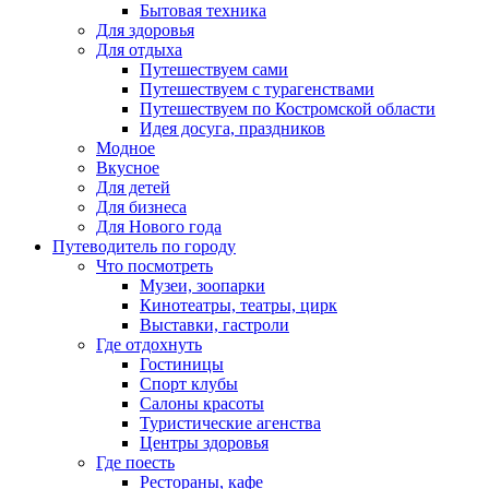
Бытовая техника
Для здоровья
Для отдыха
Путешествуем сами
Путешествуем с турагенствами
Путешествуем по Костромской области
Идея досуга, праздников
Модное
Вкусное
Для детей
Для бизнеса
Для Нового года
Путеводитель по городу
Что посмотреть
Музеи, зоопарки
Кинотеатры, театры, цирк
Выставки, гастроли
Где отдохнуть
Гостиницы
Спорт клубы
Салоны красоты
Туристические агенства
Центры здоровья
Где поесть
Рестораны, кафе