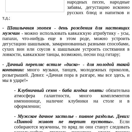
народных песен, народные
забавы, дегустацию исконно
русских блюд и напитков и
т.д.;
- Шашлычная эпопея
-
день рождения для настоящих
мужчин
- можно использовать кавказскую атрибутику - усы,
папахи, что-нибудь еще в этом роде, можно устроить
дегустацию шашлыков, замаринованных разными способами,
сухих вин или соусов к шашлыкам устроить состязания в
ловкости, кавказские танцы, возможно, песни под гитару;
- Дачный перепляс встиле «диско
» -
для молодой такой
компании:
много музыки, танцев, молодежных приколов,
розыгрышей. Девиз: «Дачная пора в разгаре, мы все здесь, и
мы в ударе!»
- Клубничный сезон
- баба ягодка опять:
обязательна
атмосфера галантности, много комплементов
имениннице, наличие клубники на столе и в
оформлении;
- Мужское дачное застолье
-
пивное раздолье. Девиз:
«Пивной живот не терпит пустоты»
. Если
собираются мужчины, то вряд ли они станут следовать