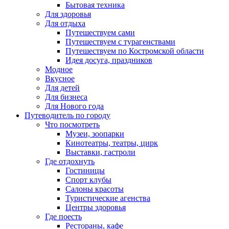
Бытовая техника
Для здоровья
Для отдыха
Путешествуем сами
Путешествуем с турагенствами
Путешествуем по Костромской области
Идея досуга, праздников
Модное
Вкусное
Для детей
Для бизнеса
Для Нового года
Путеводитель по городу
Что посмотреть
Музеи, зоопарки
Кинотеатры, театры, цирк
Выставки, гастроли
Где отдохнуть
Гостиницы
Спорт клубы
Салоны красоты
Туристические агенства
Центры здоровья
Где поесть
Рестораны, кафе