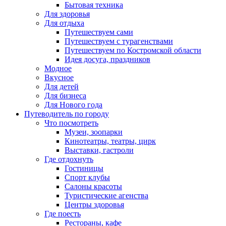
Бытовая техника
Для здоровья
Для отдыха
Путешествуем сами
Путешествуем с турагенствами
Путешествуем по Костромской области
Идея досуга, праздников
Модное
Вкусное
Для детей
Для бизнеса
Для Нового года
Путеводитель по городу
Что посмотреть
Музеи, зоопарки
Кинотеатры, театры, цирк
Выставки, гастроли
Где отдохнуть
Гостиницы
Спорт клубы
Салоны красоты
Туристические агенства
Центры здоровья
Где поесть
Рестораны, кафе