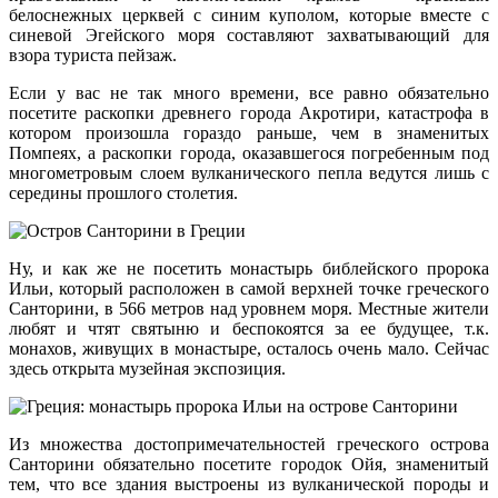
белоснежных церквей с синим куполом, которые вместе с
синевой Эгейского моря составляют захватывающий для
взора туриста пейзаж.
Если у вас не так много времени, все равно обязательно
посетите раскопки древнего города Акротири, катастрофа в
котором произошла гораздо раньше, чем в знаменитых
Помпеях, а раскопки города, оказавшегося погребенным под
многометровым слоем вулканического пепла ведутся лишь с
середины прошлого столетия.
Ну, и как же не посетить монастырь библейского пророка
Ильи, который расположен в самой верхней точке греческого
Санторини, в 566 метров над уровнем моря. Местные жители
любят и чтят святыню и беспокоятся за ее будущее, т.к.
монахов, живущих в монастыре, осталось очень мало. Сейчас
здесь открыта музейная экспозиция.
Из множества достопримечательностей греческого острова
Санторини обязательно посетите городок Ойя, знаменитый
тем, что все здания выстроены из вулканической породы и