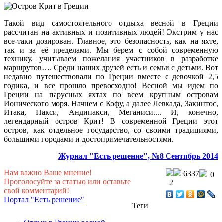
Такой вид самостоятельного отдыха весной в Греции
рассчитан на активных и позитивных людей! Экстрим у нас
все-таки дозирован. Главное, это безопасность, как на яхте,
так и за её пределами. Мы берем с собой современную
технику, учитываем пожелания участников в разработке
маршрутов…. Среди наших друзей есть и семьи с детьми. Вот
недавно путешествовали по Греции вместе с девочкой 2,5
годика, и все прошло превосходно! Весной мы идем по
Греции на парусных яхтах по всем крупным островам
Ионического моря. Начнем с Кофу, а далее Левкада, Закинтос,
Итака, Пакси, Андипакси, Меганиси.... И, конечно,
легендарный остров Крит! В современной Греции этот
остров, как отдельное государство, со своими традициями,
большими городами и достопримечательностями.
Журнал "Есть решение", №8 Cентябрь 2014
Нам важно Ваше мнение!
6337
0
Проголосуйте за статью или оставьте
2
свой комментарий!
Портал "Есть решение"
Теги