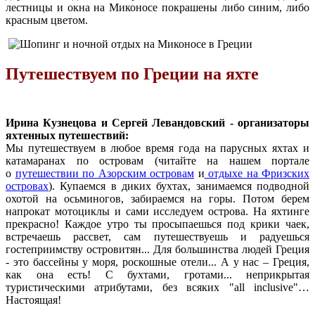
лестницы и окна на Миконосе покрашены либо синим, либо
красным цветом.
Путешествуем по Греции на яхте
Ирина Кузнецова и Сергей Левандовский - организаторы
яхтенных путешествий:
Мы путешествуем в любое время года на парусных яхтах и
катамаранах по островам (читайте на нашем портале
о
путешествии по Азорским островам
и
отдыхе на Фризских
островах
). Купаемся в диких бухтах, занимаемся подводной
охотой на осьминогов, забираемся на горы. Потом берем
напрокат мотоциклы и сами исследуем острова. На яхтинге
прекрасно! Каждое утро ты просыпаешься под крики чаек,
встречаешь рассвет, сам путешествуешь и радуешься
гостеприимству островитян... Для большинства людей Греция
- это бассейны у моря, роскошные отели... А у нас – Греция,
как она есть! С бухтами, гротами... неприкрытая
туристическими атрибутами, без всяких "all inclusive"…
Настоящая!