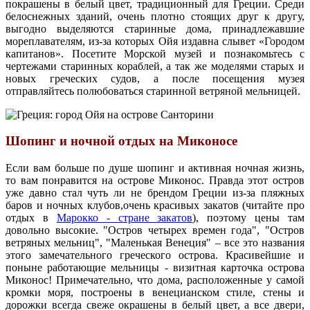
покрашены в белый цвет, традиционный для Греции. Среди
белоснежных зданий, очень плотно стоящих друг к другу,
выгодно выделяются старинные дома, принадлежавшие
мореплавателям, из-за которых Ойя издавна слывет «Городом
капитанов». Посетите Морской музей и познакомьтесь с
чертежами старинных кораблей, а так же моделями старых и
новых греческих судов, а после посещения музея
отправляйтесь полюбоваться старинной ветряной мельницей.
Шопинг и ночной отдых на Миконосе
Если вам больше по душе шопинг и активная ночная жизнь,
то вам понравится на острове Миконос. Правда этот остров
уже давно стал чуть ли не брендом Греции из-за пляжных
баров и ночных клубов,очень красивых закатов (читайте про
отдых в
Марокко - стране закатов
), поэтому цены там
довольно высокие. "Остров четырех времен года", "Остров
ветряных мельниц", "Маленькая Венеция" – все это названия
этого замечательного греческого острова. Красивейшие и
поныне работающие мельницы - визитная карточка острова
Миконос! Примечательно, что дома, расположенные у самой
кромки моря, построены в венецианском стиле, стены и
дорожки всегда свеже окрашены в белый цвет, а все двери,