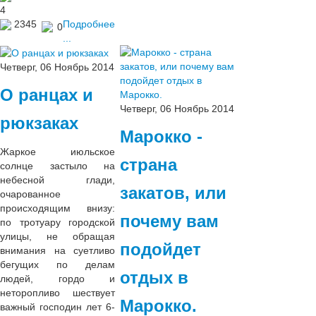
4
2345
Подробнее
0
...
Четверг, 06 Ноябрь 2014
О ранцах и
Четверг, 06 Ноябрь 2014
рюкзаках
Марокко -
Жаркое июльское
страна
солнце застыло на
небесной глади,
закатов, или
очарованное
происходящим внизу:
почему вам
по тротуару городской
улицы, не обращая
подойдет
внимания на суетливо
бегущих по делам
отдых в
людей, гордо и
неторопливо шествует
Марокко.
важный господин лет 6-