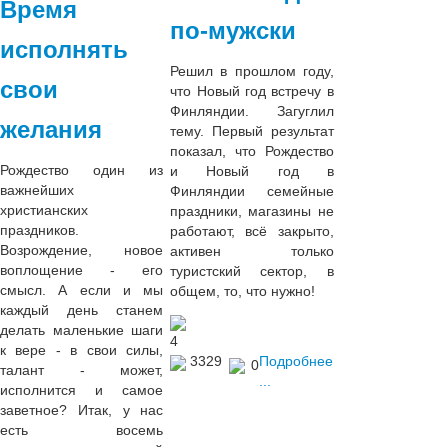
Время
по-мужски
исполнять
Решил в прошлом году,
свои
что Новый год встречу в
Финляндии. Загуглил
желания
тему. Первый результат
показал, что Рождество
Рождество один из
и Новый год в
важнейших
Финляндии семейные
христианских
праздники, магазины не
праздников.
работают, всё закрыто,
Возрождение, новое
активен только
воплощение - его
туристский сектор, в
смысл. А если и мы
общем, то, что нужно!
каждый день станем
делать маленькие шаги
4
к вере - в свои силы,
3329
Подробнее
0
талант - может,
...
исполнится и самое
заветное? Итак, у нас
есть восемь