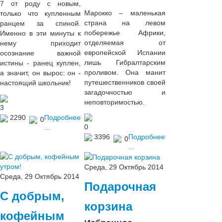
7 от роду с новым,
Марокко – маленькая
только что купленным
страна на левом
ранцем за спиной.
побережье Африки,
Именно в эти минуты к
отделяемая от
нему приходит
европейской Испании
осознание важной
лишь Гибралтарским
истины - ранец куплен,
проливом. Она манит
а значит, он вырос: он -
путешественников своей
настоящий школьник!
загадочностью и
неповторимостью.
3
2290
Подробнее
0
0
...
3396
Подробнее
0
...
Среда, 29 Октябрь 2014
Среда, 29 Октябрь 2014
Подарочная
С добрым,
корзина
кофейным