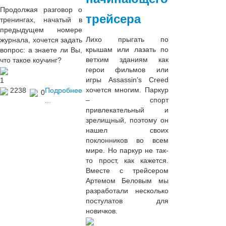
Продолжая разговор о
трейсера
тренингах, начатый в
предыдущем номере
Лихо прыгать по
журнала, хочется задать
крышам или лазать по
вопрос: а знаете ли Вы,
ветхим зданиям как
что такое коучинг?
герои фильмов или
игры
Assassin
’
s
Creed
1
хочется многим. Паркур
2238
Подробнее
0
– спорт
...
привлекательный и
зрелищный, поэтому он
нашел своих
поклонников во всем
мире. Но паркур не так-
то прост, как кажется.
Вместе с трейсером
Артемом Беловым мы
разработали несколько
постулатов для
новичков.