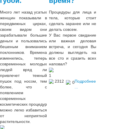
губой.
время?
Много лет назад усатых
Процедуры для лица и
женщин показывали в
тела, которые стоит
передвижных цирках,
сделать заранее или не
своим видом они
делать совсем.
зарабатывали большие
У Вас первое свидание
деньги и пользовались
или важная деловая
бешеным вниманием
встреча, и сегодня Вы
поклонников. Времена
должны выглядеть на
изменились, теперь
все сто и сразить всех
современных молодых
наповал?
людей вряд ли
привлечет темный
1
пушок под носом, тем
2312
Подробнее
0
более, что с
...
появлением
современных
косметических процедур
можно легко избавиться
от неприятной
растительности.