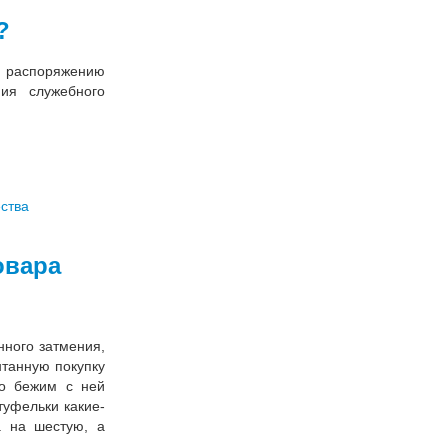
?
о распоряжению
ия служебного
овара
нного затмения,
нтанную покупку
тно бежим с ней
туфельки какие-
а на шестую, а