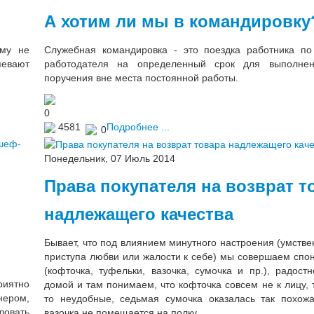
А хотим ли мы в командировку
ему не
Служебная командировка - это поездка работника п
певают
работодателя на определенный срок для выполнен
поручения вне места постоянной работы.
0
4581
Подробнее ...
0
Понедельник, 07 Июль 2014
Права покупателя на возврат т
надлежащего качества
Бывает, что под влиянием минутного настроения (умстве
приступа любви или жалости к себе) мы совершаем спо
(кофточка, туфельки, вазочка, сумочка и пр.), радос
риятно
домой и там понимаем, что кофточка совсем не к лицу, 
нером,
то неудобные, седьмая сумочка оказалась так похож
ловать
вазочка не помещается на полку.