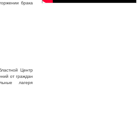
торжении брака
бластной Центр
ний от граждан
льные лагеря