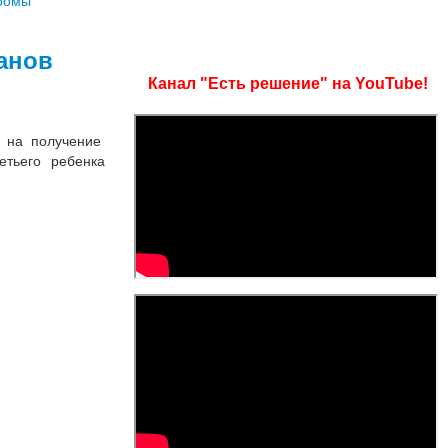
анов
Канал "Есть решение" на YouTube!
о на получение
етьего ребенка