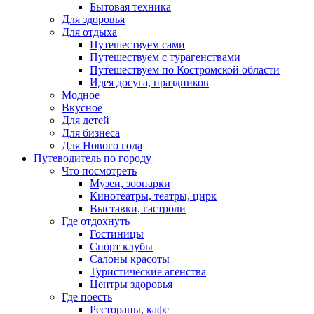
Бытовая техника
Для здоровья
Для отдыха
Путешествуем сами
Путешествуем с турагенствами
Путешествуем по Костромской области
Идея досуга, праздников
Модное
Вкусное
Для детей
Для бизнеса
Для Нового года
Путеводитель по городу
Что посмотреть
Музеи, зоопарки
Кинотеатры, театры, цирк
Выставки, гастроли
Где отдохнуть
Гостиницы
Спорт клубы
Салоны красоты
Туристические агенства
Центры здоровья
Где поесть
Рестораны, кафе