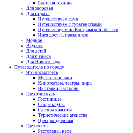
Бытовая техника
Для здоровья
Для отдыха
Путешествуем сами
Путешествуем с турагенствами
Путешествуем по Костромской области
Идея досуга, праздников
Модное
Вкусное
Для детей
Для бизнеса
Для Нового года
Путеводитель по городу
Что посмотреть
Музеи, зоопарки
Кинотеатры, театры, цирк
Выставки, гастроли
Где отдохнуть
Гостиницы
Спорт клубы
Салоны красоты
Туристические агенства
Центры здоровья
Где поесть
Рестораны, кафе