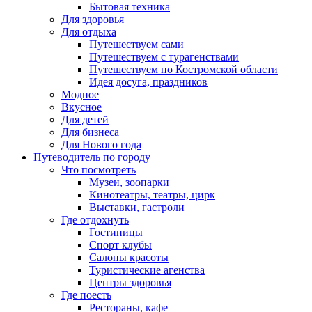
Бытовая техника
Для здоровья
Для отдыха
Путешествуем сами
Путешествуем с турагенствами
Путешествуем по Костромской области
Идея досуга, праздников
Модное
Вкусное
Для детей
Для бизнеса
Для Нового года
Путеводитель по городу
Что посмотреть
Музеи, зоопарки
Кинотеатры, театры, цирк
Выставки, гастроли
Где отдохнуть
Гостиницы
Спорт клубы
Салоны красоты
Туристические агенства
Центры здоровья
Где поесть
Рестораны, кафе