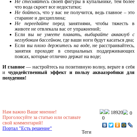
Не стесняйтесь
своей фигуры в купальнике, тем более
что вода скроет все недостатки;
Не бойтесь
, что у вас не получится, ведь главное – это
старание и дисциплина;
Не переедайте
перед занятиями, чтобы тяжесть в
животе не отвлекала вас от упражнений;
Если вы
не умеете плават
ь,
выбирайте акваклуб с
неглубоким бассейном
, где ваши ноги будут касаться дна;
Если вы
плохо держитесь на воде
, не расстраивайтесь,
занятия проходят в специальных поддерживающих
поясах, которые отлично держат на воде;
И главное
— настройтесь на позитивную волну, верьте в себя
и
чудодейственный эффект и пользу аквааэробики для
похудения!
Нам важно Ваше мнение!
18920
0
Проголосуйте за статью или оставьте
0
свой комментарий!
Портал "Есть решение"
Теги