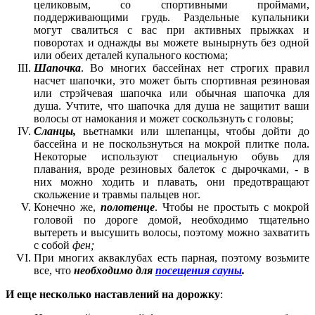
целиковым, со спортивными проймами,
поддерживающими грудь. Раздельные купальники
могут свалиться с вас при активных прыжках и
поворотах и однажды вы можете вынырнуть без одной
или обеих деталей купального костюма;
Шапочка
. Во многих бассейнах нет строгих правил
насчет шапочки, это может быть спортивная резиновая
или стрэйчевая шапочка или обычная шапочка для
душа. Учтите, что шапочка для душа не защитит ваши
волосы от намокания и может соскользнуть с головы;
Сланцы,
вьетнамки или шлепанцы, чтобы дойти до
бассейна и не поскользнуться на мокрой плитке пола.
Некоторые используют специальную обувь для
плавания, вроде резиновых балеток с дырочками, - в
них можно ходить и плавать, они предотвращают
скольжение и травмы пальцев ног.
Конечно же,
полотенце
. Чтобы не простыть с мокрой
головой по дороге домой, необходимо тщательно
вытереть и высушить волосы, поэтому можно захватить
с собой
фен;
При многих акваклубах есть парная, поэтому возьмите
все, что
необходимо
для
посещения сауны
.
И еще несколько наставлений на дорожку
: