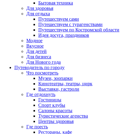
Бытовая техника
Для здоровья
Для отдыха
Путешествуем сами
Путешествуем с турагенствами
Путешествуем по Костромской области
Идея досуга, праздников
Модное
Вкусное
Для детей
Для бизнеса
Для Нового года
Путеводитель по городу
Что посмотреть
Музеи, зоопарки
Кинотеатры, театры, цирк
Выставки, гастроли
Где отдохнуть
Гостиницы
Спорт клубы
Салоны красоты
Туристические агенства
Центры здоровья
Где поесть
Рестораны, кафе