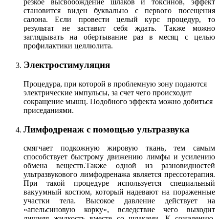
резкое высвобождение шлаков и токсинов, эффект
становится виден буквально с первого посещения
салона. Если провести целый курс процедур, то
результат не заставит себя ждать. Также можно
заглядывать на обертывание раз в месяц с целью
профилактики целлюлита.
Электростимуляция
Процедура, при которой в проблемную зону подаются
электрические импульсы, за счет чего происходит
сокращение мышц. Подобного эффекта можно добиться
приседаниями.
Лимфодренаж с помощью ультразвука
смягчает подкожную жировую ткань, тем самым
способствует быстрому движению лимфы и усилению
обмена веществ.Также одной из разновидностей
ультразвукового лимфодренажа является прессотерапия.
При такой процедуре используется специальный
вакуумный костюм, который надевают на пораженные
участки тела. Высокое давление действует на
«апельсиновую корку», вследствие чего выходит
лишняя жидкость вместе со шлаками. К сожалению,