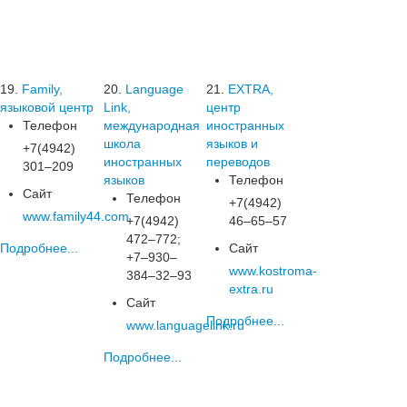
19.
Family,
20.
Language
21.
EXTRA,
языковой центр
Link,
центр
Телефон
международная
иностранных
школа
языков и
+7(4942)
иностранных
переводов
301‒209
языков
Телефон
Сайт
Телефон
+7(4942)
www.family44.com
+7(4942)
46‒65‒57
472‒772;
Подробнее...
Сайт
+7‒930‒
www.kostroma-
384‒32‒93
extra.ru
Сайт
Подробнее...
www.languagelink.ru
Подробнее...