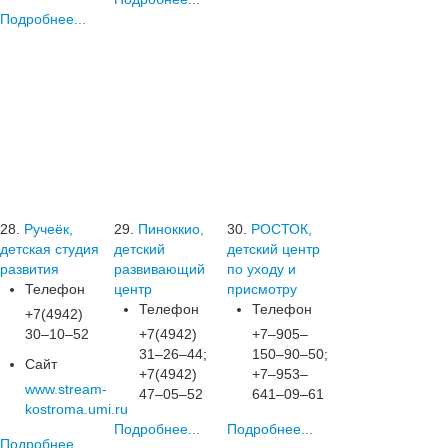
Подробнее...
28.
Ручеёк,
29.
Пиноккио,
30.
РОСТОК,
детская студия
детский
детский центр
развития
развивающий
по уходу и
Телефон
центр
присмотру
Телефон
Телефон
+7(4942)
30‒10‒52
+7(4942)
+7‒905‒
31‒26‒44;
150‒90‒50;
Сайт
+7(4942)
+7‒953‒
www.stream-
47‒05‒52
641‒09‒61
kostroma.umi.ru
Подробнее...
Подробнее...
Подробнее...