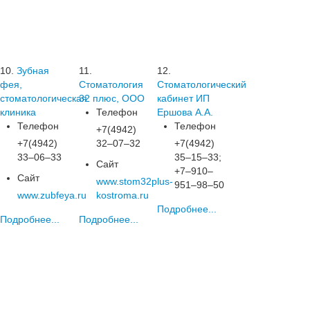
10.
Зубная
11.
12.
фея,
Стоматология
Стоматологический
стоматологическая
32 плюс, ООО
кабинет ИП
клиника
Телефон
Ершова А.А.
Телефон
Телефон
+7(4942)
+7(4942)
32‒07‒32
+7(4942)
33‒06‒33
35‒15‒33;
Сайт
+7‒910‒
Сайт
www.stom32plus-
951‒98‒50
www.zubfeya.ru
kostroma.ru
Подробнее...
Подробнее...
Подробнее...