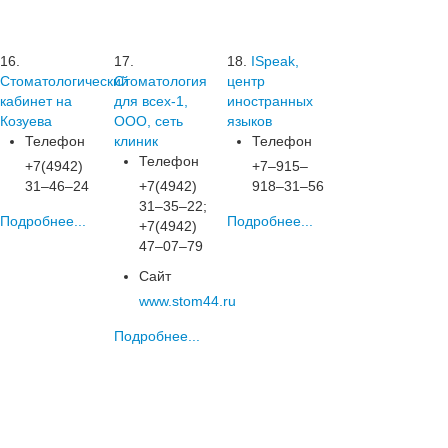
16.
17.
18.
ISpeak,
Стоматологический
Стоматология
центр
кабинет на
для всех-1,
иностранных
Козуева
ООО, сеть
языков
Телефон
клиник
Телефон
Телефон
+7(4942)
+7‒915‒
31‒46‒24
+7(4942)
918‒31‒56
31‒35‒22;
Подробнее...
Подробнее...
+7(4942)
47‒07‒79
Сайт
www.stom44.ru
Подробнее...