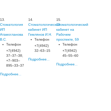
13.
14.
15.
Стоматология
Стоматологический
Стоматологический
ИП
кабинет ИП
кабинет на
Атамогланова
Гемлянов И.Н.
Рабочем
В.С.
Телефон
проспекте, 59
Телефон
Телефон
+7(4942)
+7(4942)
32‒63‒15
+7(4942)
37‒37‒38;
45‒55‒60
Подробнее...
+7‒903‒
Подробнее...
895‒33‒37
Подробнее...