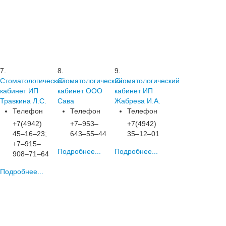
7.
8.
9.
Стоматологический
Стоматологический
Стоматологический
кабинет ИП
кабинет ООО
кабинет ИП
Травкина Л.С.
Сава
Жабрева И.А.
Телефон
Телефон
Телефон
+7(4942)
+7‒953‒
+7(4942)
45‒16‒23;
643‒55‒44
35‒12‒01
+7‒915‒
Подробнее...
Подробнее...
908‒71‒64
Подробнее...