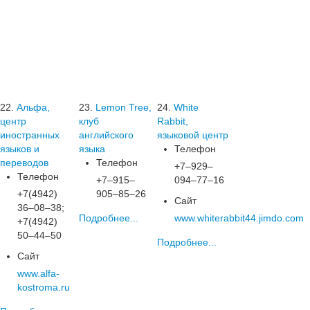
22.
Альфа,
23.
Lemon Tree,
24.
White
центр
клуб
Rabbit,
иностранных
английского
языковой центр
языков и
языка
Телефон
переводов
Телефон
+7‒929‒
Телефон
+7‒915‒
094‒77‒16
+7(4942)
905‒85‒26
Сайт
36‒08‒38;
Подробнее...
www.whiterabbit44.jimdo.com
+7(4942)
50‒44‒50
Подробнее...
Сайт
www.alfa-
kostroma.ru