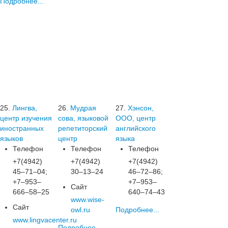
Подробнее...
25.
Лингва,
26.
Мудрая
27.
Хэнсон,
центр изучения
сова, языковой
ООО, центр
иностранных
репетиторский
английского
языков
центр
языка
Телефон
Телефон
Телефон
+7(4942)
+7(4942)
+7(4942)
45‒71‒04;
30‒13‒24
46‒72‒86;
+7‒953‒
+7‒953‒
Сайт
666‒58‒25
640‒74‒43
www.wise-
Сайт
owl.ru
Подробнее...
www.lingvacenter.ru
Подробнее...