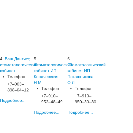
4.
Ваш Дантист,
5.
6.
стоматологический
Стоматологический
Стоматологический
кабинет
кабинет ИП
кабинет ИП
Телефон
Копачевская
Поташникова
Н.М.
О.Л.
+7‒903‒
Телефон
Телефон
898‒04‒12
+7‒910‒
+7‒910‒
Подробнее...
952‒48‒49
950‒30‒80
Подробнее...
Подробнее...