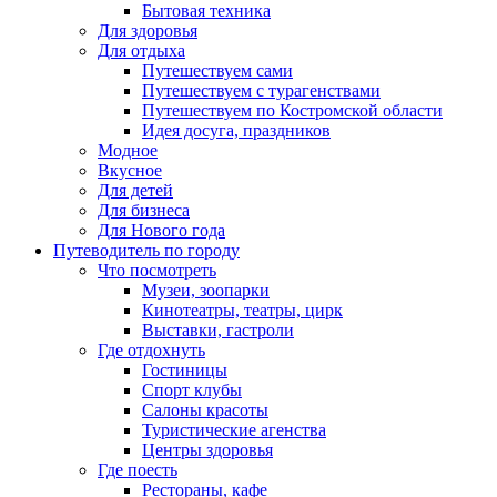
Бытовая техника
Для здоровья
Для отдыха
Путешествуем сами
Путешествуем с турагенствами
Путешествуем по Костромской области
Идея досуга, праздников
Модное
Вкусное
Для детей
Для бизнеса
Для Нового года
Путеводитель по городу
Что посмотреть
Музеи, зоопарки
Кинотеатры, театры, цирк
Выставки, гастроли
Где отдохнуть
Гостиницы
Спорт клубы
Салоны красоты
Туристические агенства
Центры здоровья
Где поесть
Рестораны, кафе