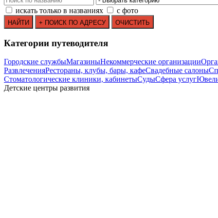
искать только в названиях
с фото
Категории путеводителя
Городские службы
Магазины
Некоммерческие организации
Орга
Развлечения
Рестораны, клубы, бары, кафе
Свадебные салоны
Сп
Стоматологические клиники, кабинеты
Суды
Сфера услуг
Ювели
Детские центры развития