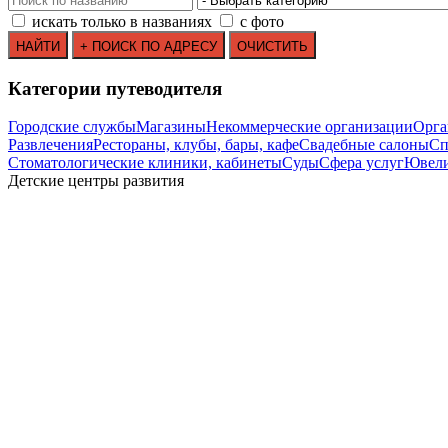
искать только в названиях
с фото
Категории путеводителя
Городские службы
Магазины
Некоммерческие организации
Орга
Развлечения
Рестораны, клубы, бары, кафе
Свадебные салоны
Сп
Стоматологические клиники, кабинеты
Суды
Сфера услуг
Ювели
Детские центры развития