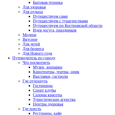
Бытовая техника
Для здоровья
Для отдыха
Путешествуем сами
Путешествуем с турагенствами
Путешествуем по Костромской области
Идея досуга, праздников
Модное
Вкусное
Для детей
Для бизнеса
Для Нового года
Путеводитель по городу
Что посмотреть
Музеи, зоопарки
Кинотеатры, театры, цирк
Выставки, гастроли
Где отдохнуть
Гостиницы
Спорт клубы
Салоны красоты
Туристические агенства
Центры здоровья
Где поесть
Рестораны, кафе