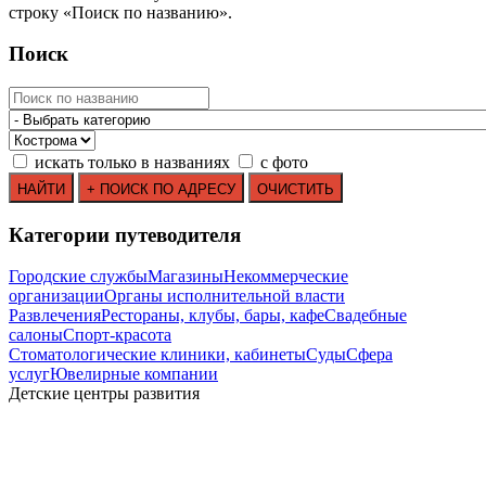
строку
«
Поиск по названию
»
.
Поиск
искать только в названиях
с фото
Категории путеводителя
Городские службы
Магазины
Некоммерческие
организации
Органы исполнительной власти
Развлечения
Рестораны, клубы, бары, кафе
Свадебные
салоны
Спорт-красота
Стоматологические клиники, кабинеты
Суды
Сфера
услуг
Ювелирные компании
Детские центры развития