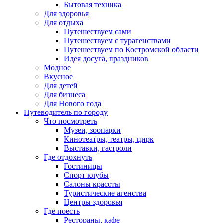
Бытовая техника
Для здоровья
Для отдыха
Путешествуем сами
Путешествуем с турагенствами
Путешествуем по Костромской области
Идея досуга, праздников
Модное
Вкусное
Для детей
Для бизнеса
Для Нового года
Путеводитель по городу
Что посмотреть
Музеи, зоопарки
Кинотеатры, театры, цирк
Выставки, гастроли
Где отдохнуть
Гостиницы
Спорт клубы
Салоны красоты
Туристические агенства
Центры здоровья
Где поесть
Рестораны, кафе