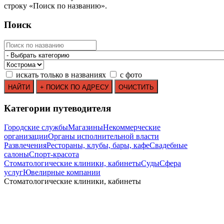
строку
«
Поиск по названию
»
.
Поиск
искать только в названиях
с фото
Категории путеводителя
Городские службы
Магазины
Некоммерческие
организации
Органы исполнительной власти
Развлечения
Рестораны, клубы, бары, кафе
Свадебные
салоны
Спорт-красота
Стоматологические клиники, кабинеты
Суды
Сфера
услуг
Ювелирные компании
Стоматологические клиники, кабинеты