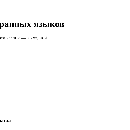
транных языков
Воскресенье — выходной
зывы