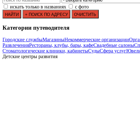
искать только в названиях
с фото
Категории путеводителя
Городские службы
Магазины
Некоммерческие организации
Орга
Развлечения
Рестораны, клубы, бары, кафе
Свадебные салоны
Сп
Стоматологические клиники, кабинеты
Суды
Сфера услуг
Ювели
Детские центры развития