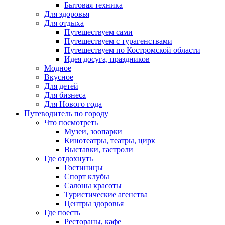
Бытовая техника
Для здоровья
Для отдыха
Путешествуем сами
Путешествуем с турагенствами
Путешествуем по Костромской области
Идея досуга, праздников
Модное
Вкусное
Для детей
Для бизнеса
Для Нового года
Путеводитель по городу
Что посмотреть
Музеи, зоопарки
Кинотеатры, театры, цирк
Выставки, гастроли
Где отдохнуть
Гостиницы
Спорт клубы
Салоны красоты
Туристические агенства
Центры здоровья
Где поесть
Рестораны, кафе