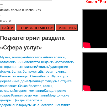
Канал "Ест
искать только в названиях
с фото
Подкатегории раздела
«Сфера услуг»
Mузеи, зоопарки
Автосалоны
Автосервисы,
автомойки, АЗС
Агентства недвижимости
Аптеки,
ветеринарные клиники
Ателье
Аудиторские
фирмы
Банки, банкоматы
Бытовая техника.
Ремонт
Гостиницы. Отели
Двери. Фурнитура
Деревянные дома
Дизайн-услуги
Дома отдыха,
пансионаты
Заказ билетов, кассы,
вокзалы
Интернет-компании
Канцелярские
товары
Клининговые компании
Медицинские
центры. Центры красоты и
здоровья
Нотариусы
Окна, остекление
Оптика