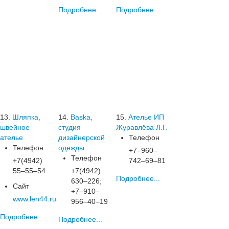
Подробнее...
Подробнее...
13.
Шляпка,
14.
Baska,
15.
Ателье ИП
швейное
студия
Журавлёва Л.Г.
ателье
дизайнерской
Телефон
Телефон
одежды
+7‒960‒
Телефон
+7(4942)
742‒69‒81
55‒55‒54
+7(4942)
Подробнее...
630‒226;
Сайт
+7‒910‒
www.len44.ru
956‒40‒19
Подробнее...
Подробнее...