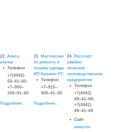
22.
Алиса,
23.
Мастерская
24.
Росспорт,
ателье
по ремонту и
швейно-
Телефон
пошиву одежды
печатное
ИП Кузьмин Р.С
производственное
+7(4942)
Телефон
предприятие
50‒41‒60;
Телефон
+7‒950‒
+7‒915‒
249‒91‒60
900‒41‒00
+7(4942)
49‒41‒68;
Подробнее...
Подробнее...
+7(4942)
49‒41‒69
Сайт
www.ros-