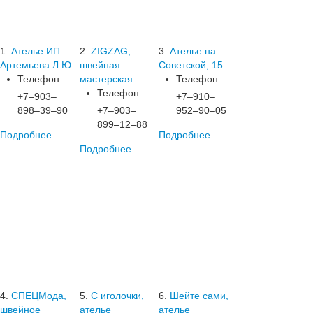
1.
Ателье ИП
2.
ZIGZAG,
3.
Ателье на
Артемьева Л.Ю.
швейная
Советской, 15
Телефон
мастерская
Телефон
Телефон
+7‒903‒
+7‒910‒
898‒39‒90
+7‒903‒
952‒90‒05
899‒12‒88
Подробнее...
Подробнее...
Подробнее...
4.
СПЕЦМода,
5.
С иголочки,
6.
Шейте сами,
швейное
ателье
ателье