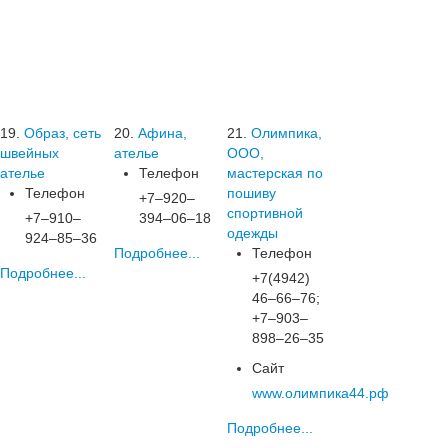
19.
Образ, сеть
20.
Афина,
21.
Олимпика,
швейных
ателье
ООО,
ателье
Телефон
мастерская по
Телефон
пошиву
+7‒920‒
спортивной
+7‒910‒
394‒06‒18
одежды
924‒85‒36
Подробнее...
Телефон
Подробнее...
+7(4942)
46‒66‒76;
+7‒903‒
898‒26‒35
Сайт
www.олимпика44.рф
Подробнее...