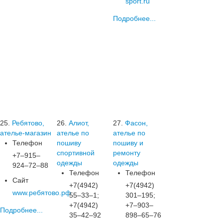
sport.ru
Подробнее...
25.
Ребятово,
26.
Алиот,
27.
Фасон,
ателье-магазин
ателье по
ателье по
Телефон
пошиву
пошиву и
спортивной
ремонту
+7‒915‒
одежды
одежды
924‒72‒88
Телефон
Телефон
Сайт
+7(4942)
+7(4942)
www.ребятово.рф
55‒33‒1;
301‒195;
+7(4942)
+7‒903‒
Подробнее...
35‒42‒92
898‒65‒76