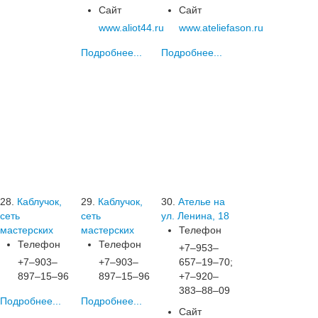
Сайт
Сайт
www.aliot44.ru
www.ateliefason.ru
Подробнее...
Подробнее...
28.
Каблучок,
29.
Каблучок,
30.
Ателье на
сеть
сеть
ул. Ленина, 18
мастерских
мастерских
Телефон
Телефон
Телефон
+7‒953‒
+7‒903‒
+7‒903‒
657‒19‒70;
897‒15‒96
897‒15‒96
+7‒920‒
383‒88‒09
Подробнее...
Подробнее...
Сайт