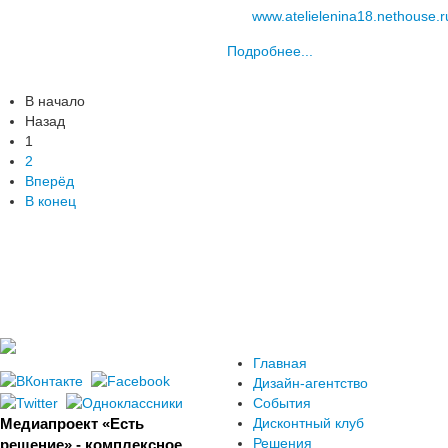
www.atelielenina18.nethouse.r
Подробнее...
В начало
Назад
1
2
Вперёд
В конец
Главная
Дизайн-агентство
События
Медиапроект «Есть
Дисконтный клуб
Решения
решение» - комплексное