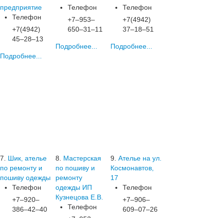
предприятие
Телефон
Телефон
Телефон
+7‒953‒
+7(4942)
+7(4942)
650‒31‒11
37‒18‒51
45‒28‒13
Подробнее...
Подробнее...
Подробнее...
7.
Шик, ателье
8.
Мастерская
9.
Ателье на ул.
по ремонту и
по пошиву и
Космонавтов,
пошиву одежды
ремонту
17
Телефон
одежды ИП
Телефон
Кузнецова Е.В.
+7‒920‒
+7‒906‒
Телефон
386‒42‒40
609‒07‒26