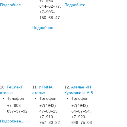
+7‒953‒
Подробнее...
Подробнее...
644‒62‒77;
+7‒905‒
150‒68‒47
Подробнее...
10.
РеСпекТ,
11.
ИРИНА,
12.
Ателье ИП
ателье
ателье
Курмашова А.В.
Телефон
Телефон
Телефон
+7‒903‒
+7(4942)
+7(4942)
897‒37‒92
47‒03‒13
64‒87‒54;
+7‒910‒
+7‒920‒
Подробнее...
957‒30‒32
648‒75‒03