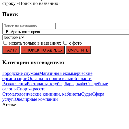
строку
«
Поиск по названию
»
.
Поиск
искать только в названиях
с фото
Категории путеводителя
Городские службы
Магазины
Некоммерческие
организации
Органы исполнительной власти
Развлечения
Рестораны, клубы, бары, кафе
Свадебные
салоны
Спорт-красота
Стоматологические клиники, кабинеты
Суды
Сфера
услуг
Ювелирные компании
Ателье