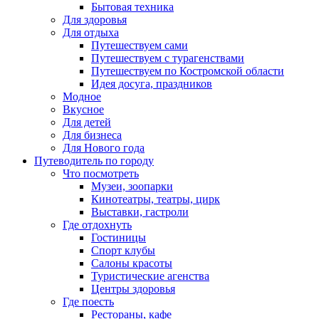
Бытовая техника
Для здоровья
Для отдыха
Путешествуем сами
Путешествуем с турагенствами
Путешествуем по Костромской области
Идея досуга, праздников
Модное
Вкусное
Для детей
Для бизнеса
Для Нового года
Путеводитель по городу
Что посмотреть
Музеи, зоопарки
Кинотеатры, театры, цирк
Выставки, гастроли
Где отдохнуть
Гостиницы
Спорт клубы
Салоны красоты
Туристические агенства
Центры здоровья
Где поесть
Рестораны, кафе