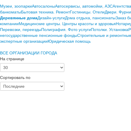
Mузеи, зоопарки
Автосалоны
Автосервисы, автомойки, АЗС
Агентств
банкоматы
Бытовая техника. Ремонт
Гостиницы. Отели
Двери. Фурни
Деревянные дома
Дизайн-услуги
Дома отдыха, пансионаты
Заказ б
компании
Медицинские центры. Центры красоты и здоровья
Нотари
Перевозки, переезды
Полиграфия. Фото услуги
Потолки. Установка
Р
негосударственные пенсионные фонды
Строительные и ремонтные
экспертные организации
Юридическая помощь
ВСЕ ОРГАНИЗАЦИИ ГОРОДА
На странице
Сортировать по