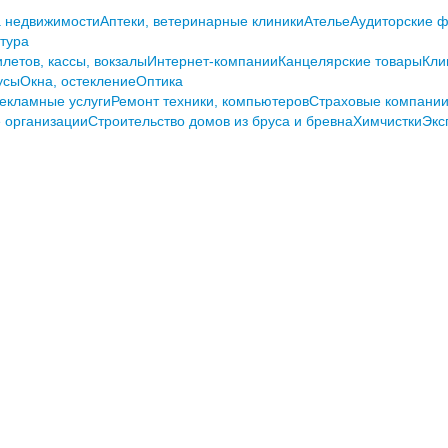
а недвижимости
Аптеки, ветеринарные клиники
Ателье
Аудиторские 
тура
илетов, кассы, вокзалы
Интернет-компании
Канцелярские товары
Кли
усы
Окна, остекление
Оптика
екламные услуги
Ремонт техники, компьютеров
Страховые компании
 организации
Строительство домов из бруса и бревна
Химчистки
Экс