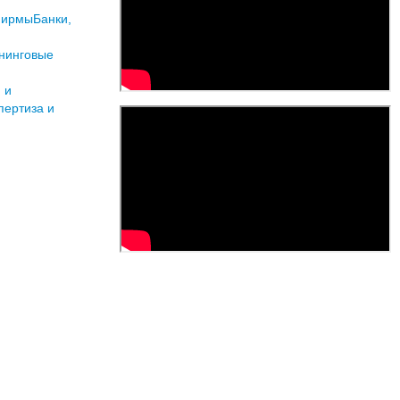
фирмы
Банки,
нинговые
 и
пертиза и