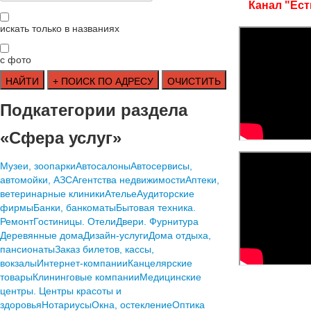
Канал "Ест
искать только в названиях
с фото
Подкатегории раздела
«Сфера услуг»
Mузеи, зоопарки
Автосалоны
Автосервисы,
автомойки, АЗС
Агентства недвижимости
Аптеки,
ветеринарные клиники
Ателье
Аудиторские
фирмы
Банки, банкоматы
Бытовая техника.
Ремонт
Гостиницы. Отели
Двери. Фурнитура
Деревянные дома
Дизайн-услуги
Дома отдыха,
пансионаты
Заказ билетов, кассы,
вокзалы
Интернет-компании
Канцелярские
товары
Клининговые компании
Медицинские
центры. Центры красоты и
здоровья
Нотариусы
Окна, остекление
Оптика