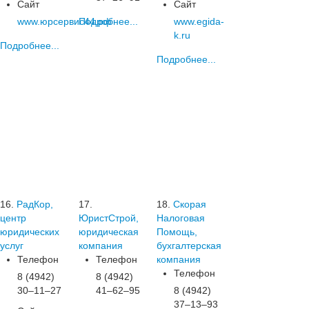
Сайт
Сайт
www.юрсервис44.рф
Подробнее...
www.egida-
k.ru
Подробнее...
Подробнее...
16.
РадКор,
17.
18.
Скорая
центр
ЮристСтрой,
Налоговая
юридических
юридическая
Помощь,
услуг
компания
бухгалтерская
Телефон
Телефон
компания
Телефон
8 (4942)
8 (4942)
30‒11‒27
41‒62‒95
8 (4942)
37‒13‒93