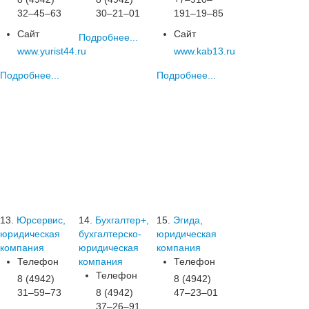
32‒45‒63
30‒21‒01
191‒19‒85
Сайт
Сайт
Подробнее...
www.yurist44.ru
www.kab13.ru
Подробнее...
Подробнее...
13.
Юрсервис,
14.
Бухгалтер+,
15.
Эгида,
юридическая
бухгалтерско-
юридическая
компания
юридическая
компания
Телефон
компания
Телефон
Телефон
8 (4942)
8 (4942)
31‒59‒73
8 (4942)
47‒23‒01
37‒26‒91