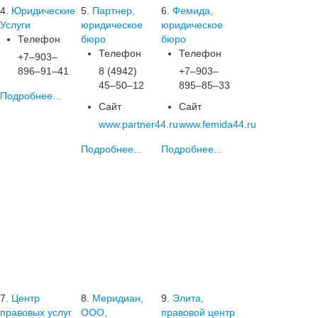
4.
Юридические
5.
Партнер,
6.
Фемида,
Услуги
юридическое
юридическое
Телефон
бюро
бюро
Телефон
Телефон
+7‒903‒
896‒91‒41
8 (4942)
+7‒903‒
45‒50‒12
895‒85‒33
Подробнее...
Сайт
Сайт
www.partner44.ru
www.femida44.ru
Подробнее...
Подробнее...
7.
Центр
8.
Меридиан,
9.
Элита,
правовых услуг
ООО,
правовой центр