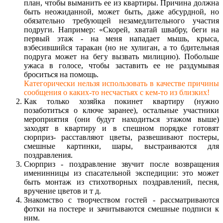
план, чтобы выманить ее из квартиры. Причина должна
быть неожиданной, может быть, даже абсурдной, но
обязательно требующей незамедлительного участия
подруги. Например: «Скорей, хватай швабру, беги на
первый этаж - на меня нападает мышь, крыса,
взбесившийся таракан (но не хулиган, а то бдительная
подруга может на бегу вызвать милицию). Побольше
ужаса в голосе, чтобы заставить ее не раздумывая
броситься на помощь.
Категорически нельзя использовать в качестве причины
сообщения о каких-то несчастьях с кем-то из близких!
Как только хозяйка покинет квартиру (нужно
позаботиться о ключе заранее), остальные участники
мероприятия (они будут находиться этажом выше)
заходят в квартиру и в спешном порядке готовят
сюрприз- расставляют цветы, развешивают постеры,
смешные картинки, шары, выстраиваются для
поздравления.
Сюрприз - поздравление звучит после возвращения
именинницы из спасательной экспедиции: это может
быть монтаж из стихотворных поздравлений, песня,
вручение цветов и т д.
Знакомство с творчеством гостей - рассматриваются
фотки на постере и зачитываются смешные подписи к
ним.