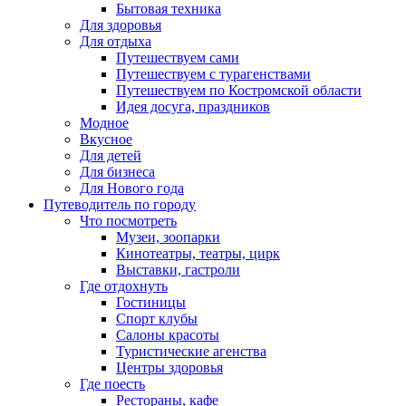
Бытовая техника
Для здоровья
Для отдыха
Путешествуем сами
Путешествуем с турагенствами
Путешествуем по Костромской области
Идея досуга, праздников
Модное
Вкусное
Для детей
Для бизнеса
Для Нового года
Путеводитель по городу
Что посмотреть
Музеи, зоопарки
Кинотеатры, театры, цирк
Выставки, гастроли
Где отдохнуть
Гостиницы
Спорт клубы
Салоны красоты
Туристические агенства
Центры здоровья
Где поесть
Рестораны, кафе