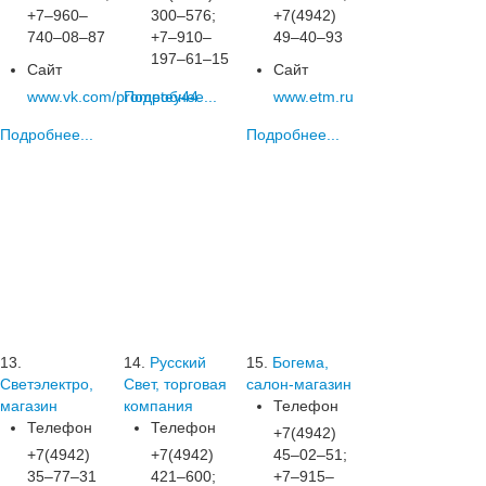
+7‒960‒
300‒576;
+7(4942)
740‒08‒87
+7‒910‒
49‒40‒93
197‒61‒15
Сайт
Сайт
www.vk.com/prometey44
Подробнее...
www.etm.ru
Подробнее...
Подробнее...
13.
14.
Русский
15.
Богема,
Светэлектро,
Свет, торговая
салон-магазин
магазин
компания
Телефон
Телефон
Телефон
+7(4942)
+7(4942)
+7(4942)
45‒02‒51;
35‒77‒31
421‒600;
+7‒915‒