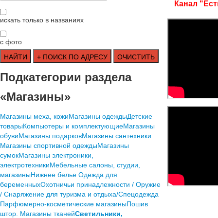
Канал "Ест
искать только в названиях
с фото
Подкатегории раздела
«Магазины»
Mагазины меха, кожи
Mагазины одежды
Детские
товары
Компьютеры и комплектующие
Магазины
обуви
Магазины подарков
Магазины сантехники
Магазины спортивной одежды
Магазины
сумок
Магазины электроники,
электротехники
Мебельные салоны, студии,
магазины
Нижнее белье
Одежда для
беременных
Охотничьи принадлежности / Оружие
/ Снаряжение для туризма и отдыха/Спецодежда
Парфюмерно-косметические магазины
Пошив
штор. Магазины тканей
Светильники,