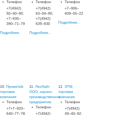
Телефон
Телефон
Телефон
+7(4942)
+7(4942)
+7‒906‒
50‒40‒90;
63‒04‒90;
609‒55‒22
+7‒930‒
+7(4942)
Подробнее...
390‒71‒79
639‒830
Подробнее...
Подробнее...
10.
Прометей,
11.
ЛеоЛайт,
12.
ЭТМ,
торговая
ООО, научно-
торговая
компания
производственное
компания
Телефон
предприятие
Телефон
Телефон
+7+7‒920‒
+7(4942)
640‒77‒78;
+7(4942)
49‒40‒92;