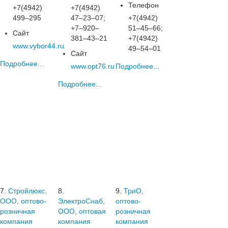
Телефон
+7(4942)
+7(4942)
499‒295
47‒23‒07;
+7(4942)
+7‒920‒
51‒45‒66;
Сайт
381‒43‒21
+7(4942)
www.vybor44.ru
49‒54‒01
Сайт
Подробнее...
www.opt76.ru
Подробнее...
Подробнее...
7.
Стройлюкс,
8.
9.
ТриО,
ООО, оптово-
ЭлектроСнаб,
оптово-
розничная
ООО, оптовая
розничная
компания
компания
компания