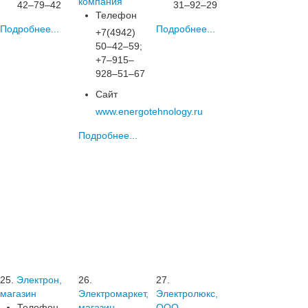
компания
42‒79‒42
31‒92‒29
Телефон
Подробнее...
Подробнее...
+7(4942)
50‒42‒59;
+7‒915‒
928‒51‒67
Сайт
www.energotehnology.ru
Подробнее...
25.
Электрон,
26.
27.
магазин
Электромаркет,
Электролюкс,
Телефон
магазин
ООО