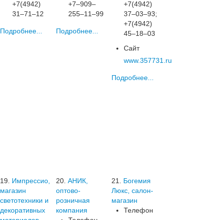
+7(4942)
+7‒909‒
+7(4942)
31‒71‒12
255‒11‒99
37‒03‒93;
+7(4942)
Подробнее...
Подробнее...
45‒18‒03
Сайт
www.357731.ru
Подробнее...
19.
Импрессио,
20.
АНИК,
21.
Богемия
магазин
оптово-
Люкс, салон-
светотехники и
розничная
магазин
декоративных
компания
Телефон