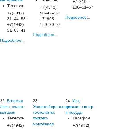
материалов
Телефон
+7‒910‒
Телефон
+7(4942)
190‒51‒57
+7(4942)
50‒42‒52;
Подробнее...
31‒44‒53;
+7‒905‒
+7(4942)
150‒90‒72
31‒03‒41
Подробнее...
Подробнее...
22.
Богемия
23.
24.
Уют,
Люкс, салон-
Энергосберегающие
магазин люстр
магазин
технологии,
и посуды
Телефон
торгово-
Телефон
монтажная
+7(4942)
+7(4942)