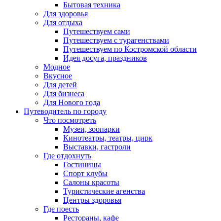
Бытовая техника
Для здоровья
Для отдыха
Путешествуем сами
Путешествуем с турагенствами
Путешествуем по Костромской области
Идея досуга, праздников
Модное
Вкусное
Для детей
Для бизнеса
Для Нового года
Путеводитель по городу
Что посмотреть
Музеи, зоопарки
Кинотеатры, театры, цирк
Выставки, гастроли
Где отдохнуть
Гостиницы
Спорт клубы
Салоны красоты
Туристические агенства
Центры здоровья
Где поесть
Рестораны, кафе