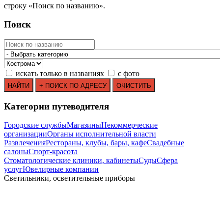
строку
«
Поиск по названию
»
.
Поиск
искать только в названиях
с фото
Категории путеводителя
Городские службы
Магазины
Некоммерческие
организации
Органы исполнительной власти
Развлечения
Рестораны, клубы, бары, кафе
Свадебные
салоны
Спорт-красота
Стоматологические клиники, кабинеты
Суды
Сфера
услуг
Ювелирные компании
Светильники, осветительные приборы