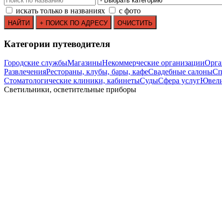
искать только в названиях
с фото
Категории путеводителя
Городские службы
Магазины
Некоммерческие организации
Орга
Развлечения
Рестораны, клубы, бары, кафе
Свадебные салоны
Сп
Стоматологические клиники, кабинеты
Суды
Сфера услуг
Ювели
Светильники, осветительные приборы