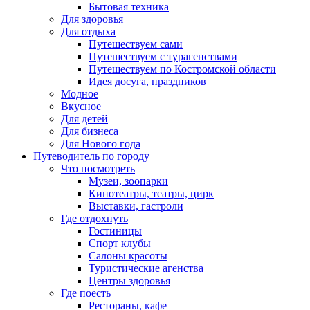
Бытовая техника
Для здоровья
Для отдыха
Путешествуем сами
Путешествуем с турагенствами
Путешествуем по Костромской области
Идея досуга, праздников
Модное
Вкусное
Для детей
Для бизнеса
Для Нового года
Путеводитель по городу
Что посмотреть
Музеи, зоопарки
Кинотеатры, театры, цирк
Выставки, гастроли
Где отдохнуть
Гостиницы
Спорт клубы
Салоны красоты
Туристические агенства
Центры здоровья
Где поесть
Рестораны, кафе