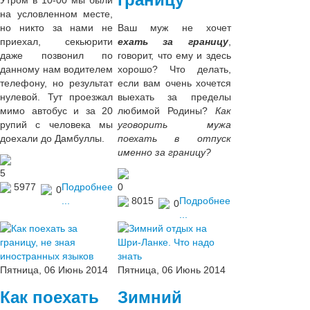
Утром в 10-00 мы были
на условленном месте,
но никто за нами не
Ваш муж не хочет
приехал, секьюрити
ехать за границу
,
даже позвонил по
говорит, что ему и здесь
данному нам водителем
хорошо? Что делать,
телефону, но результат
если вам очень хочется
нулевой. Тут проезжал
выехать за пределы
мимо автобус и за 20
любимой Родины?
Как
рупий с человека мы
уговорить мужа
доехали до Дамбуллы.
поехать в отпуск
именно за границу?
5
5977
Подробнее
0
0
...
8015
Подробнее
0
...
Пятница, 06 Июнь 2014
Пятница, 06 Июнь 2014
Как поехать
Зимний