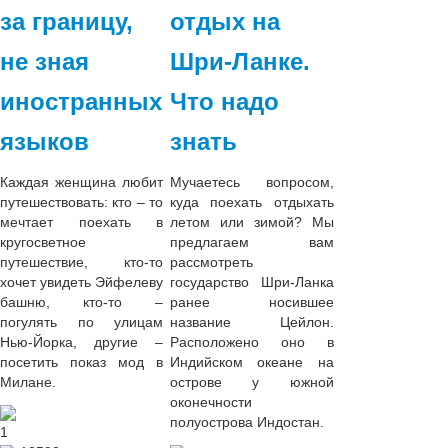
за границу,
отдых на
не зная
Шри-Ланке.
иностранных
Что надо
языков
знать
Каждая женщина любит
Мучаетесь вопросом,
путешествовать: кто – то
куда поехать отдыхать
мечтает поехать в
летом или зимой? Мы
кругосветное
предлагаем вам
путешествие, кто-то
рассмотреть
хочет увидеть Эйфелеву
государство Шри-Ланка
башню, кто-то –
ранее носившее
погулять по улицам
название Цейлон.
Нью-Йорка, другие –
Расположено оно в
посетить показ мод в
Индийском океане на
Милане.
острове у южной
оконечности
полуострова Индостан.
1