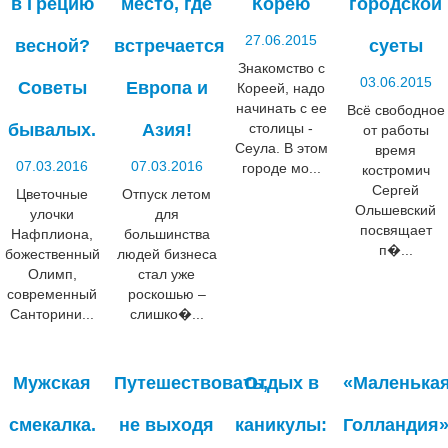
в Грецию
место, где
Корею
городской
27.06.2015
весной?
встречается
суеты
Знакомство с
03.06.2015
Советы
Европа и
Кореей, надо
начинать с ее
Всё свободное
бывалых.
Азия!
столицы -
от работы
Сеула. В этом
время
07.03.2016
07.03.2016
городе мо...
костромич
Сергей
Цветочные
Отпуск летом
Ольшевский
улочки
для
посвящает
Нафплиона,
большинства
п�...
божественный
людей бизнеса
Олимп,
стал уже
современный
роскошью –
Санторини...
слишко�...
Мужская
Путешествовать,
Отдых в
«Маленька
смекалка.
не выходя
каникулы:
Голландия»