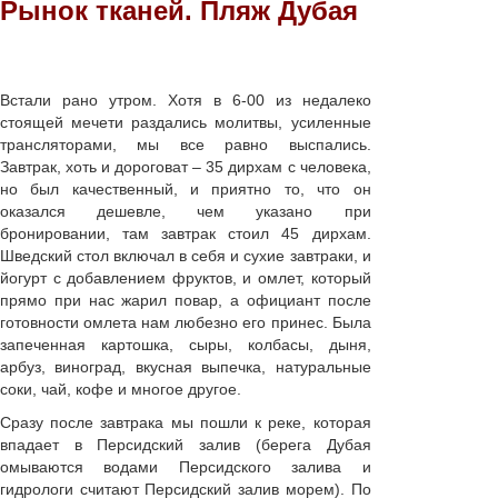
Рынок тканей. Пляж Дубая
Встали рано утром. Хотя в 6-00 из недалеко
стоящей мечети раздались молитвы, усиленные
трансляторами, мы все равно выспались.
Завтрак, хоть и дороговат – 35 дирхам с человека,
но был качественный, и приятно то, что он
оказался дешевле, чем указано при
бронировании, там завтрак стоил 45 дирхам.
Шведский стол включал в себя и сухие завтраки, и
йогурт с добавлением фруктов, и омлет, который
прямо при нас жарил повар, а официант после
готовности омлета нам любезно его принес. Была
запеченная картошка, сыры, колбасы, дыня,
арбуз, виноград, вкусная выпечка, натуральные
соки, чай, кофе и многое другое.
Сразу после завтрака мы пошли к реке, которая
впадает в Персидский залив (берега Дубая
омываются водами Персидского залива и
гидрологи считают Персидский залив морем). По