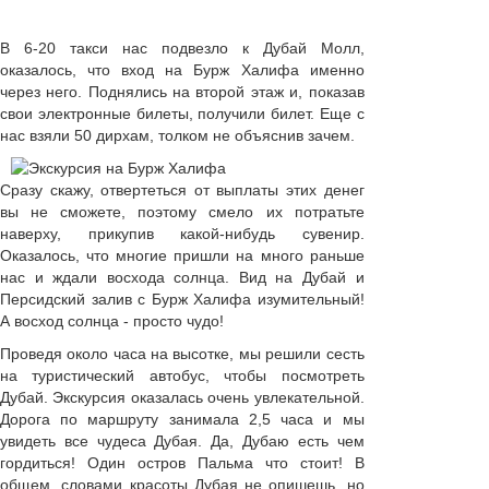
В 6-20 такси нас подвезло к Дубай Молл,
оказалось, что вход на Бурж Халифа именно
через него. Поднялись на второй этаж и, показав
свои электронные билеты, получили билет. Еще с
нас взяли 50 дирхам, толком не объяснив зачем.
Сразу скажу, отвертеться от выплаты этих денег
вы не сможете, поэтому смело их потратьте
наверху, прикупив какой-нибудь сувенир.
Оказалось, что многие пришли на много раньше
нас и ждали восхода солнца. Вид на Дубай и
Персидский залив с Бурж Халифа изумительный!
А восход солнца - просто чудо!
Проведя около часа на высотке, мы решили сесть
на туристический автобус, чтобы посмотреть
Дубай. Экскурсия оказалась очень увлекательной.
Дорога по маршруту занимала 2,5 часа и мы
увидеть все чудеса Дубая. Да, Дубаю есть чем
гордиться! Один остров Пальма что стоит! В
общем, словами красоты Дубая не опишешь, но