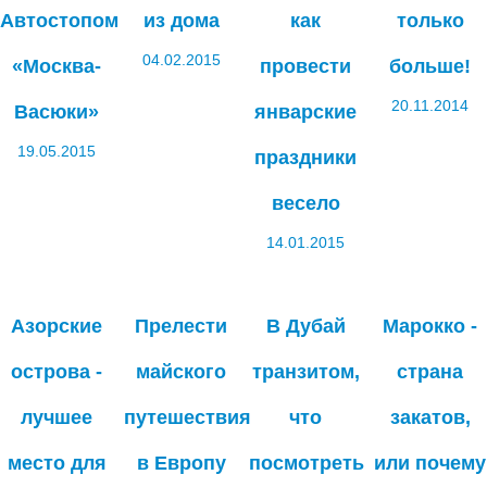
Автостопом
из дома
как
только
04.02.2015
«Москва-
провести
больше!
20.11.2014
Васюки»
январские
19.05.2015
праздники
весело
14.01.2015
Азорские
Прелести
В Дубай
Марокко -
острова -
майского
транзитом,
страна
лучшее
путешествия
что
закатов,
место для
в Европу
посмотреть
или почему