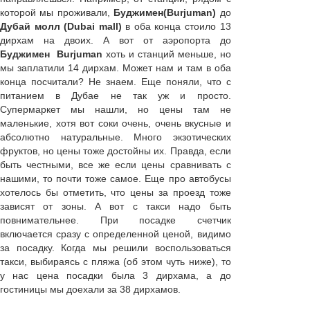
которой мы проживали,
Буджимен
(Burjuman)
до
Дубай молл (Dubai mall)
в оба конца стоило 13
дирхам на двоих. А вот от аэропорта до
Буджимен
Burjuman
хоть и станций меньше, но
мы заплатили 14 дирхам. Может нам и там в оба
конца посчитали? Не знаем. Еще поняли, что с
питанием в Дубае не так уж и просто.
Супермаркет мы нашли, но цены там не
маленькие, хотя вот соки очень, очень вкусные и
абсолютно натуральные. Много экзотических
фруктов, но цены тоже достойны их. Правда, если
быть честными, все же если цены сравнивать с
нашими, то почти тоже самое. Еще про автобусы
хотелось бы отметить, что цены за проезд тоже
зависят от зоны. А вот с такси надо быть
повнимательнее. При посадке счетчик
включается сразу с определенной ценой, видимо
за посадку. Когда мы решили воспользоваться
такси, выбираясь с пляжа (об этом чуть ниже), то
у нас цена посадки была 3 дирхама, а до
гостиницы мы доехали за 38 дирхамов.