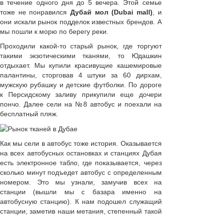
в течение одного дня до 5 вечера. Этой семье
тоже не понравился
Дубай мол (Dubai mall)
, и
они искали рынок подделок известных брендов. А
мы пошли к морю по берегу реки.
Проходили какой-то старый рынок, где торгуют
такими экзотическими тканями, то Юдашкин
отдыхает. Мы купили красивущие кашемировые
палантины, сторговав 4 штуки за 60 дирхам,
мужскую рубашку и детские футболки. По дороге
к Персидскому заливу прикупили еще дочери
пончо. Далее сели на №8 автобус и поехали на
бесплатный пляж.
Как мы сели в автобус тоже история. Оказывается
на всех автобусных остановках и станциях Дубая
есть электронное табло, где показывается, через
сколько минут подъедет автобус с определенным
номером. Это мы узнали, замучив всех на
станции (вышли мы с базара именно на
автобусную станцию). К нам подошел служащий
станции, заметив наши метания, степенный такой