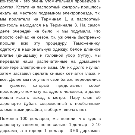
контроля - это очень утомительная процедура и
долгая. Кстати на паспортный контроль пришлось
ехать на местном подземном электропоезде, т.к.
мы прилетели на Терминал 1, а паспортный
контроль находился на Терминале 3. На самом
деле очередей не было, и мы подумали, что
просто сейчас не сезон, т.к. уж очень быстренько
прошли всю эту процедуру. Таможеннику,
одетому в национальную одежду: белое длинное
платье (дишдашу) и головной убор (гутру), мы
передали наши распечатанные на домашнем
принтере электронные визы. Он их долго изучал,
затем заставил сделать снимок сетчатки глаза, и
все. Далее мы получили свой багаж, переоделись
в туалете, который представлял собой
просторную комнату на одного человека, и далее
пошли искать выход к метро. Пару слов об
аэропорте Дубая: современный с необычными
элементами дизайна, в общем, впечатляет.
Поменяв 100 долларов, мы поняли, что курс в
аэропорту занижен, но не сильно: 1 доллар – 3.10
дирхама, а в городе 1 доллар – 3.66 дирхамов.