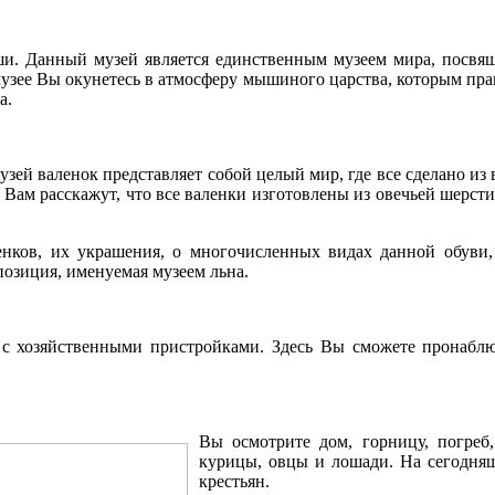
ши. Данный музей является единственным музеем мира, посв
зее Вы окунетесь в атмосферу мышиного царства, которым прав
а.
ей валенок представляет собой целый мир, где все сделано из в
ь Вам расскажут, что все валенки изготовлены из овечьей шерс
енков, их украшения, о многочисленных видах данной обуви
позиция, именуемая музеем льна.
а с хозяйственными пристройками. Здесь Вы сможете пронаблю
Вы осмотрите дом, горницу, погреб,
курицы, овцы и лошади. На сегодняш
крестьян.