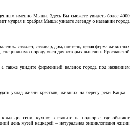
ященным именно Мыши. Здесь Вы сможете увидеть более 4000
ит мудрая и храбрая Мышь; узнаете легенду о названии города
аленок: самолет, самовар, дом, плетень, целая ферма животных
ти, специальную породу овец для которых вывели в Ярославской
, а также увидите фирменный валенок города под названием
дать уклад жизни крестьян, живших на берегу реки Кацка –
 крыльцо, сени, кухню; загляните на подворье, где обитают
ний день музей кацкарей – натуральная энциклопедия жизни