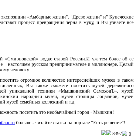
х экспозиции «Амбарные жизни", "Древо жизни" и" Купеческие
ставят процесс превращения зерна в муку, и Вы узнаете все
ой «Смирновской» водке старой России.И уж тем более об ее
ве – настоящем русском предпринимателе и миллионере. Целый
ому человеку.
осетить огромное количество интереснейших музеев в таком
численных, Вы также сможете посетить музей деревянного
музей уникальной техники «Мышкинский СамоходЪ», музей
кинский народный музей, музей столицы лоцманов, музей
й музей семейных коллекций и т.д.
можность посетить это необычайный город - Мышкин!
области
больше - читайте статьи на портале "Есть решение"!
8397
0