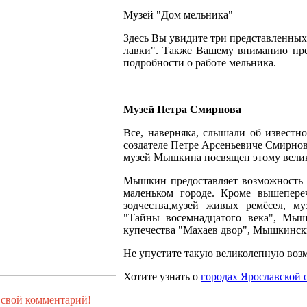
Музей "Дом мельника"
Здесь Вы увидите три представленны
лавки". Также Вашему вниманию пред
подробности о работе мельника.
Музей Петра Смирнова
Все, наверняка, слышали об известн
создателе Петре Арсеньевиче Смирно
музей Мышкина посвящен этому велик
Мышкин предоставляет возможность п
маленьком городе. Кроме вышепере
зодчества,музей живых ремёсел, 
"Тайны восемнадцатого века", Мыш
купечества "Махаев двор", Мышкински
Не упустите такую великолепную воз
Хотите узнать о
городах Ярославской 
 свой комментарий!