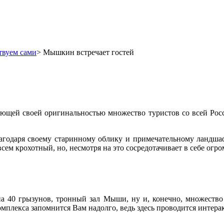
твуем сами
>
Мышкин встречает гостей
ающей своей оригинальностью множество туристов со всей Рос
годаря своему старинному облику и примечательному ландшаф
ем крохотный, но, несмотря на это сосредотачивает в себе огр
 на 40 грызунов, тронный зал Мыши, ну и, конечно, множество
омплекса запомнится Вам надолго, ведь здесь проводится интера