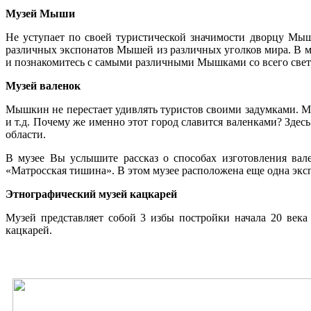
Музей Мыши
Не уступает по своей туристической значимости дворцу Мы
различных экспонатов Мышей из различных уголков мира. В му
и познакомитесь с самыми различными Мышками со всего свет
Музей валенок
Мышкин не перестает удивлять туристов своими задумками. Муз
и т.д. Почему же именно этот город славится валенками? Здес
области.
В музее Вы услышите рассказ о способах изготовления вал
«Матросская тишина». В этом музее расположена еще одна экс
Этнографический музей кацкарей
Музей представляет собой 3 избы постройки начала 20 век
кацкарей.