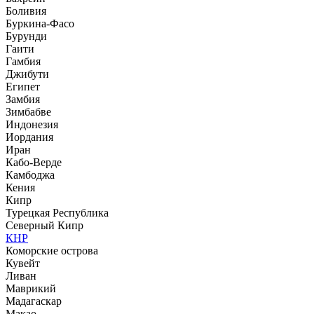
Боливия
Буркина-Фасо
Бурунди
Гаити
Гамбия
Джибути
Египет
Замбия
Зимбабве
Индонезия
Иордания
Иран
Кабо-Верде
Камбоджа
Кения
Кипр
Турецкая Республика
Северный Кипр
КНР
Коморские острова
Кувейт
Ливан
Маврикий
Мадагаскар
Макао