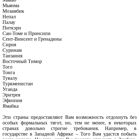
Мьянма
Мозамбик
Непал
Палау
Питкэрн
Сан-Томе и Принсипи
Сент-Винсент и Гренадины
Сирия
Суринам
Танзания
Восточный Тимор
Того
Тонга
Тувалу
Туркменистан
Уганда
Эритрея
Эфиопия
Ямайка
Эти страны предоставляют Вам возможность отдохнуть без
особых формальных тягот, но, тем не менее, в некоторых
странах довольно строгие требования. Например, в
государстве в Западной Африке – Того Вам удастся побыть