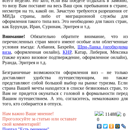
всего неделю. Но зато, если Вы поедете отдыхать в Замбию,
то визу Вам поставят на весь Ваш срок пребывания в стране,
несмотря на то, какой он. Зачастую требуются разрешения от
МИДа страны, либо от миграционной службы для
оформления такого типа виз. Это необходимо для таких стран,
как Бурунди, Иран, Суринам, Эритрея и т.д.
Внимание!
Обязательно обратите внимание, что из
перечисленных стран много имеют особые или облегченные
условия въезда: Албания, Бахрейн,
Шри-Ланка (необходима
виза
, оформленная онлайн),
КНР
, Катар, Либерия, Мексика
(также нужно визовое подтверждение, оформленное онлайн),
Руанда, Эритрея и т.д.
Безграничные возможности оформления виз – не только
доставляют удобства путешествующим, но также
представляют собой большой выбор на рынке туризма. Если
страна Вашей мечты находится в списке безвизовых стран, то
Вам не придется окунаться с головой в формальности перед
Вашим путешествием. А это, согласитесь, немаловажно для
того, кто собирается в отпуск.
Нам важно Ваше мнение!
11488
0
Проголосуйте за статью или оставьте
0
свой комментарий!
Портал "Есть решение"