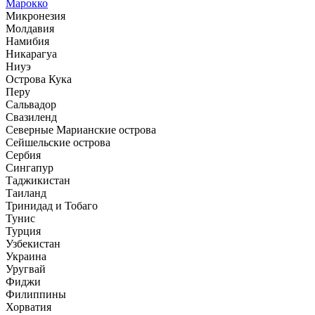
Марокко
Микронезия
Молдавия
Намибия
Никарагуа
Ниуэ
Острова Кука
Перу
Сальвадор
Свазиленд
Северные Марианские острова
Сейшельские острова
Сербия
Сингапур
Таджикистан
Таиланд
Тринидад и Тобаго
Тунис
Турция
Узбекистан
Украина
Уругвай
Фиджи
Филиппины
Хорватия