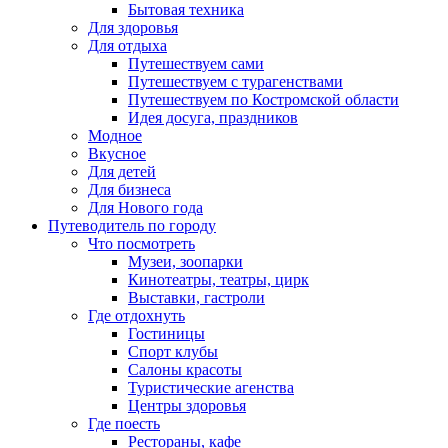
Бытовая техника
Для здоровья
Для отдыха
Путешествуем сами
Путешествуем с турагенствами
Путешествуем по Костромской области
Идея досуга, праздников
Модное
Вкусное
Для детей
Для бизнеса
Для Нового года
Путеводитель по городу
Что посмотреть
Музеи, зоопарки
Кинотеатры, театры, цирк
Выставки, гастроли
Где отдохнуть
Гостиницы
Спорт клубы
Салоны красоты
Туристические агенства
Центры здоровья
Где поесть
Рестораны, кафе