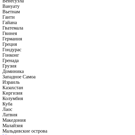
Венесуэла
Вануату
Вьетнам
Гаити
Гайана
Гватемала
Гвинея
Германия
Греция
Гондурас
Гонконг
Гренада
Грузия
Доминика
Западное Самоа
Израиль
Казахстан
Киргизия
Колумбия
Куба
Лаос
Латвия
Македония
Малайзия
Мальдивские острова