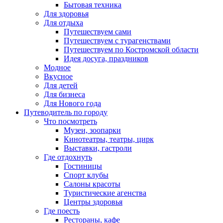
Бытовая техника
Для здоровья
Для отдыха
Путешествуем сами
Путешествуем с турагенствами
Путешествуем по Костромской области
Идея досуга, праздников
Модное
Вкусное
Для детей
Для бизнеса
Для Нового года
Путеводитель по городу
Что посмотреть
Музеи, зоопарки
Кинотеатры, театры, цирк
Выставки, гастроли
Где отдохнуть
Гостиницы
Спорт клубы
Салоны красоты
Туристические агенства
Центры здоровья
Где поесть
Рестораны, кафе