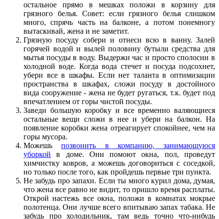
остальное прямо в мешках положи в корзину для
грязного белья. Совет: если грязного белья слишком
много, спрячь часть на балконе, а потом понемногу
вытаскивай, жена и не заметит.
Грязную посуду собери и отнеси всю в ванну. Залей
горячей водой и вылей половину бутыли средства для
мытья посуды в воду. Выдержи час и просто сполосни в
холодной воде. Когда вода стечет и посуда подсохнет,
убери все в шкафы. Если нет таланта в оптимизации
пространства в шкафах, сложи посуду в достойного
вида сооружение - жена не будет ругаться, т.к. будет под
впечатлением от горы чистой посуды.
Заведи большую коробку и все временно валяющиеся
остальные вещи сложи в нее и убери на балкон. На
появление коробки жена отреагирует спокойнее, чем на
горы мусора.
Можешь
позвонить в компанию, занимающуюся
уборкой
в доме. Они помоют окна, пол, проведут
химчистку ковров, а можешь договориться с соседкой,
но только после того, как пройдешь первые три пункта.
Не забудь про запахи. Если ты много курил дома, думая,
что жена все равно не видит, то пришло время расплаты.
Открой настежь все окна, положи в комнатах мокрые
полотенца. Они лучше всего впитываю запах табака. Не
забудь про холодильник, там ведь точно что-нибудь