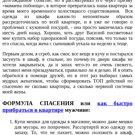
долгожданное событие, но я рассматривал его через призму
«мамаева побоища», в которое превратилась наша квартира за
время моего временного холостяцкого существования. Вся
одежда из шкафа каким-то непонятным образом
рассредоточилась по всей квартире, и я уже не говорю о
проблемах с кухонной посудой, - она просто закончилась еще
шесть дней назад. Хорошо, хоть друг Василий посоветовал
мне купить набор одноразовой посуды, поясняя, что только та
его спасла, когда жена с сынишкой уехала на неделю к теще.
Первым делом, я сгреб, как смог, все вещи в кучу и постарался
засунуть в шкаф, в спальне, но почему-то двери шкафа не
хотели закрываться, да и запах чего-то не очень свежего,
заставил меня призадуматься, правильно ли я делаю. И я опять
обратился к помощи друзей, но в этот раз выбирал самых
мудрых женатиков, чтобы сформировать ТОП действий по
спасению не сколько квартиры, а сколько нервной системы
моей жены.
ФОРМУЛА СПАСЕНИЯ или
как быстро
прибраться в квартире
мужчине
:
Купи мешки для одежды в магазине, можно даже мешки
для мусора, но попрочнее. Рассортируй всю одежду по
запаху. То, что не пахнет, можно положить в шкаф,