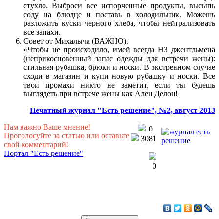
стухло. Выброси все испорченные продукты, высыпь
соду на блюдце и поставь в холодильник. Можешь
разложить куски черного хлеба, чтобы нейтрализовать
все запахи.
Совет от Михалыча (ВАЖНО).
«Чтобы не происходило, имей всегда НЗ джентльмена
(неприкосновенный запас одежды для встречи жены):
стильная рубашка, брюки и носки. В экстренном случае
сходи в магазин и купи новую рубашку и носки. Все
твои промахи никто не заметит, если ты будешь
выглядеть при встрече жены как Ален Делон!
Печатный
журнал "Есть решение", №2, август 2013
Нам важно Ваше мнение!
0
Проголосуйте за статью или оставьте
3081
свой комментарий!
Портал "Есть решение"
0