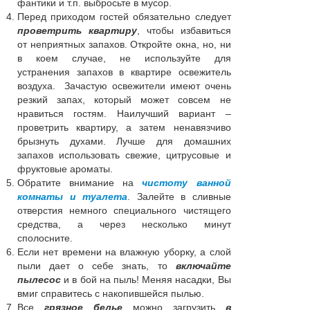
фантики и т.п. выбросьте в мусор.
Перед приходом гостей обязательно следует
проветрить квартиру
, чтобы избавиться
от неприятных запахов. Откройте окна, но, ни
в коем случае, не используйте для
устранения запахов в квартире освежитель
воздуха. Зачастую освежители имеют очень
резкий запах, который может совсем не
нравиться гостям. Наилучший вариант –
проветрить квартиру, а затем ненавязчиво
брызнуть духами. Лучше для домашних
запахов использовать свежие, цитрусовые и
фруктовые ароматы.
Обратите внимание на
чистоту ванной
комнаты и туалета
. Залейте в сливные
отверстия немного специального чистящего
средства, а через несколько минут
сполосните.
Если нет времени на влажную уборку, а слой
пыли дает о себе знать, то
включайте
пылесос
и в бой на пыль! Меняя насадки, Вы
вмиг справитесь с накопившейся пылью.
Все
грязное белье
можно загрузить
в