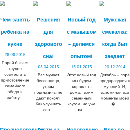
Чем занять
Решения
Новый год
Мужская
ребенка на
для
с малышом
смекалка:
кухне
здорового
– делимся
когда быт
28.06.2015
сна!
опытом!
заедает
Порой бывает
03.04.2015
15.01.2015
26.12.2014
трудно
совместить
Вас мучает
Этот новый год
Декабрь – пора
приготовление
бессонница,
мы будем
предпраздничн
семейного
утром
справлять
мучений. И,
обеда и
подглазины не
дома, тихим
вспоминая все
заботу...
дают покоя?
семейным
моменты моей
Как улучшить
кругом, но уже
�...
сон...
вч...
Предновогодняя
Гости на
Новогодние
Елка по-