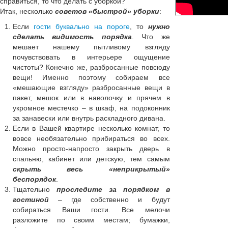
справиться, то что делать с уборкой?
Итак, несколько
советов «быстрой» уборки
:
Если
гости буквально на пороге
, то
нужно
сделать видимость порядка
. Что же
мешает нашему пытливому взгляду
почувствовать в интерьере ощущение
чистоты? Конечно же, разбросанные повсюду
вещи! Именно поэтому собираем все
«мешающие взгляду» разбросанные вещи в
пакет, мешок или в наволочку и прячем в
укромное местечко – в шкаф, на подоконник
за занавески или внутрь раскладного дивана.
Если в Вашей квартире несколько комнат, то
вовсе необязательно прибираться во всех.
Можно просто-напросто закрыть дверь в
спальню, кабинет или детскую, тем самым
скрыть весь «неприкрытый»
беспорядок
.
Тщательно
проследите за порядком в
гостиной
– где собственно и будут
собираться Ваши гости. Все мелочи
разложите по своим местам; бумажки,