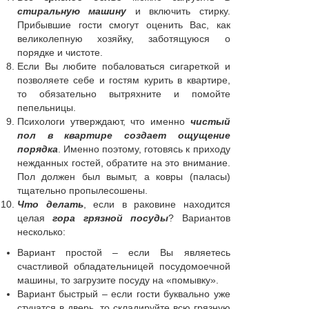
стиральную машину
и включить стирку.
Прибывшие гости смогут оценить Вас, как
великолепную хозяйку, заботящуюся о
порядке и чистоте.
Если Вы любите побаловаться сигареткой и
позволяете себе и гостям курить в квартире,
то обязательно вытряхните и помойте
пепельницы.
Психологи утверждают, что именно
чистый
пол в квартире создает ощущение
порядка
. Именно поэтому, готовясь к приходу
нежданных гостей, обратите на это внимание.
Пол должен был вымыт, а ковры (паласы)
тщательно пропылесошены.
Что делать
, если в раковине находится
целая
гора грязной посуды
? Вариантов
несколько:
Вариант простой – если Вы являетесь
счастливой обладательницей посудомоечной
машины, то загрузите посуду на «помывку».
Вариант быстрый – если гости буквально уже
стучатся в дверь, то складируйте всю грязную