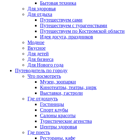
Бытовая техника
Для здоровья
Для отдыха
Путешествуем сами
Путешествуем с турагенствами
Путешествуем по Костромской области
Идея досуга, праздников
Модное
Вкусное
Для детей
Для бизнеса
Для Нового года
Путеводитель по городу
Что посмотреть
Музеи, зоопарки
Кинотеатры, театры, цирк
Выставки, гастроли
Где отдохнуть
Гостиницы
Спорт клубы
Салоны красоты
Туристические агенства
Центры здоровья
Где поесть
Рестораны, кафе