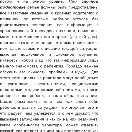
потом и на очном уровне.
При заочной
подготовке
семье должны быть предоставлены
все известные сведения: о кровных родителях; о
причинах, по которым ребенок остался без
родительского попечения; вся информация в
хронологической последовательности, начиная с
момента помещения его в приют (детский дом);
прогрессивные изменения, которые произошли в
нем за это время и описание текущей ситуации,
включая дошкольное и школьное обучение,
интересы, хобби и т.д. Но эта информация лишь
начало знакомства с ребенком. Гораздо важнее
обсудить его личность, проблемы и нужды. Для
этого потенциальные родители могут пообщаться
с учителями, воспитателями, социальными
педагогами, медицинскими работниками, которые
хорошо знают ребенка и часто общаются с ним.
Важно расспросить их о том, как ведет себя
ребенок в разных ситуациях; что огорчает его и
что радует; чем увлекается и с кем дружит; что
вызывает затруднения и как он на них реагирует;
какие особенности характера может отметить
каждый специалист и в чем они проявляются; как