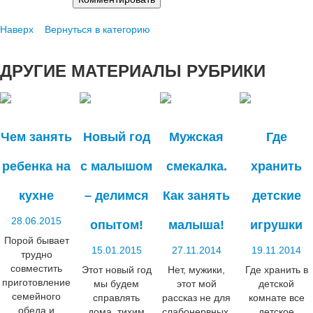
Наверх
Вернуться в категорию
ДРУГИЕ
МАТЕРИАЛЫ РУБРИКИ
Чем занять
Новый год
Мужская
Где
ребенка на
с малышом
смекалка.
хранить
кухне
– делимся
Как занять
детские
28.06.2015
опытом!
малыша!
игрушки
Порой бывает
15.01.2015
27.11.2014
19.11.2014
трудно
совместить
Этот новый год
Нет, мужики,
Где хранить в
приготовление
мы будем
этот мой
детской
семейного
справлять
рассказ не для
комнате все
обеда и
дома, тихим
слабонервных.
детское