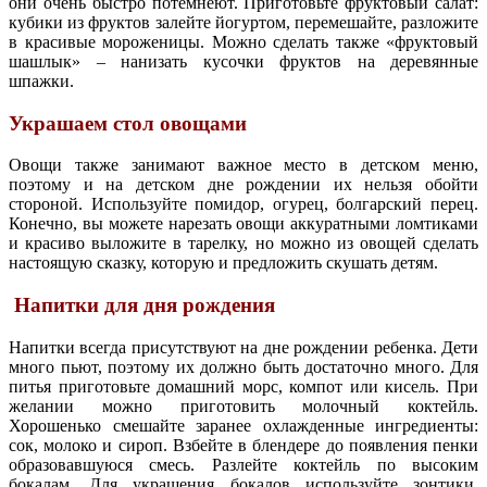
они очень быстро потемнеют. Приготовьте фруктовый салат:
кубики из фруктов залейте йогуртом, перемешайте, разложите
в красивые мороженицы. Можно сделать также «фруктовый
шашлык» – нанизать кусочки фруктов на деревянные
шпажки.
Украшаем стол овощами
Овощи также занимают важное место в детском меню,
поэтому и на детском дне рождении их нельзя обойти
стороной. Используйте помидор, огурец, болгарский перец.
Конечно, вы можете нарезать овощи аккуратными ломтиками
и красиво выложите в тарелку, но можно из овощей сделать
настоящую сказку, которую и предложить скушать детям.
Напитки для дня рождения
Напитки всегда присутствуют на дне рождении ребенка. Дети
много пьют, поэтому их должно быть достаточно много. Для
питья приготовьте домашний морс, компот или кисель. При
желании можно приготовить молочный коктейль.
Хорошенько смешайте заранее охлажденные ингредиенты:
сок, молоко и сироп. Взбейте в блендере до появления пенки
образовавшуюся смесь. Разлейте коктейль по высоким
бокалам. Для украшения бокалов используйте зонтики,