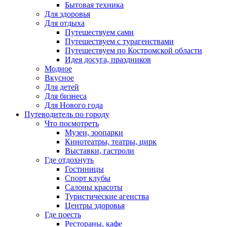
Бытовая техника
Для здоровья
Для отдыха
Путешествуем сами
Путешествуем с турагенствами
Путешествуем по Костромской области
Идея досуга, праздников
Модное
Вкусное
Для детей
Для бизнеса
Для Нового года
Путеводитель по городу
Что посмотреть
Музеи, зоопарки
Кинотеатры, театры, цирк
Выставки, гастроли
Где отдохнуть
Гостиницы
Спорт клубы
Салоны красоты
Туристические агенства
Центры здоровья
Где поесть
Рестораны, кафе