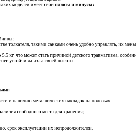
 таких моделей имеет свои
плюсы и минусы:
йчивы;
стве толкателя, такими санками очень удобно управлять, их меньш
до 5,5 кг, что может стать причиной детского травматизма, особен
менее устойчивы из-за своей высоты.
тьями
ости и наличию металлических накладок на полозьях.
 наличия свободного места для хранения;
ьно, срок эксплуатации их непродолжителен.