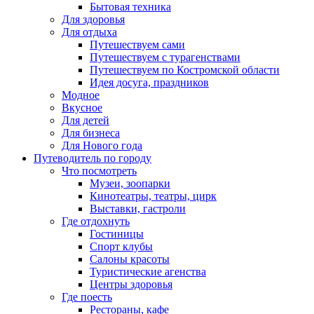
Бытовая техника
Для здоровья
Для отдыха
Путешествуем сами
Путешествуем с турагенствами
Путешествуем по Костромской области
Идея досуга, праздников
Модное
Вкусное
Для детей
Для бизнеса
Для Нового года
Путеводитель по городу
Что посмотреть
Музеи, зоопарки
Кинотеатры, театры, цирк
Выставки, гастроли
Где отдохнуть
Гостиницы
Спорт клубы
Салоны красоты
Туристические агенства
Центры здоровья
Где поесть
Рестораны, кафе