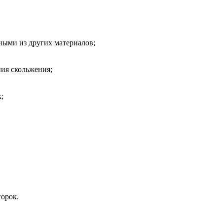
ными из других материалов;
ия скольжения;
;
горок.