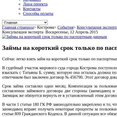
Лица проекта
Контакты
Способы оплаты
Главная страница
>
Кострома
>
События
>
Консультация эксперт
Консультация эксперта
Воскресенье, 12 Апрель 2015
Займы на короткий срок только по па
Сейчас легко взять займ на короткий срок только по паспорт
В судебный участок мирового суда города Кострома поступило
взыскать с Татьяны Б. сумму, которую она осталась должна 
ответчиком был заключен договор № 456790. Этот договор дока
Срок займа составлял один месяц. Компенсация за пользова
составлении займового договора две стороны (заимодавец и
Заемщик же обязуется вернуть ее в установленный этим договор
В части 1 статьи 180 ГК РФ законодательно закреплено и то, 
заимодавец вправе получать некоторые проценты за пользова
статьи 809 Гражданского Кодекса. В данной ситуации все обяз