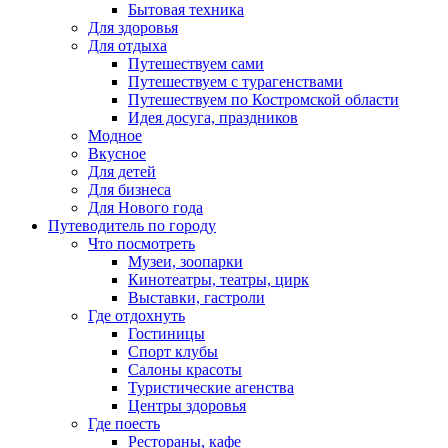
Бытовая техника
Для здоровья
Для отдыха
Путешествуем сами
Путешествуем с турагенствами
Путешествуем по Костромской области
Идея досуга, праздников
Модное
Вкусное
Для детей
Для бизнеса
Для Нового года
Путеводитель по городу
Что посмотреть
Музеи, зоопарки
Кинотеатры, театры, цирк
Выставки, гастроли
Где отдохнуть
Гостиницы
Спорт клубы
Салоны красоты
Туристические агенства
Центры здоровья
Где поесть
Рестораны, кафе