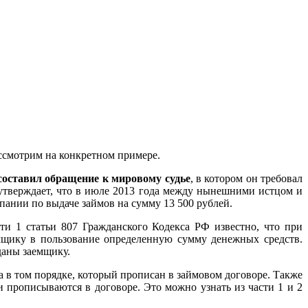
ассмотрим на конкретном примере.
оставил обращение к мировому судье
, в котором он требовал
 утверждает, что в июле 2013 года между нынешними истцом и
пании по выдаче займов на сумму 13 500 рублей.
ти 1 статьи 807 Гражданского Кодекса РФ известно, что при
емщику в пользование определенную сумму денежных средств.
даны заемщику.
а в том порядке, который прописан в займовом договоре. Также
 прописываются в договоре. Это можно узнать из части 1 и 2