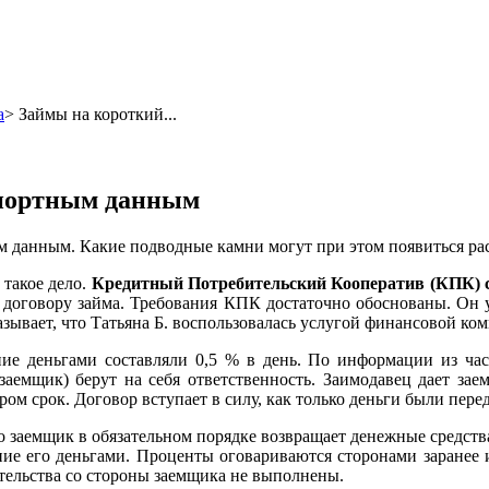
а
>
Займы на короткий...
спортным данным
ным данным. Какие подводные камни могут при этом появиться р
 такое дело.
Кредитный Потребительский Кооператив (КПК) с
по договору займа. Требования КПК достаточно обоснованы. Он
зывает, что Татьяна Б. воспользовалась услугой финансовой ком
ние деньгами составляли 0,5 % в день. По информации из час
 заемщик) берут на себя ответственность. Заимодавец дает за
ом срок. Договор вступает в силу, как только деньги были пере
что заемщик в обязательном порядке возвращает денежные средств
ние его деньгами. Проценты оговариваются сторонами заранее и
ательства со стороны заемщика не выполнены.