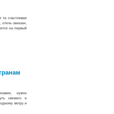
 та счастливая
 отель заказан,
жется на первый
транам
инавии, нужно
нуть свежего и
лодному ветру и
.