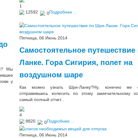
1
12592
Подробнее ...
0
Пятница, 06 Июнь 2014
до
Самостоятельное путешествие
Ланке. Гора Сигирия, полет на
ой? Мы
воздушном шаре
сившее
рове у
Как можно узнать Шри-Ланку?Ну, конечно же са
отправившись колесить по этому замечательному ос
самый полный отчет...
4
8820
Подробнее ...
0
Пятница, 06 Июнь 2014