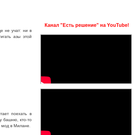
Канал "Есть решение" на YouTube!
е не учат: ни в
игать азы этой
тает поехать в
у башню, кто-то
з мод в Милане.