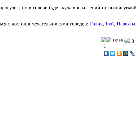
рогулок, но в голове будет куча впечатлений от неописуемой
ься с достопримечательностями городов:
Галич
,
Буй
,
Нерехты
,
19936
0
1