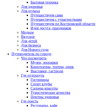
Бытовая техника
Для здоровья
Для отдыха
Путешествуем сами
Путешествуем с турагенствами
Путешествуем по Костромской области
Идея досуга, праздников
Модное
Вкусное
Для детей
Для бизнеса
Для Нового года
Путеводитель по городу
Что посмотреть
Музеи, зоопарки
Кинотеатры, театры, цирк
Выставки, гастроли
Где отдохнуть
Гостиницы
Спорт клубы
Салоны красоты
Туристические агенства
Центры здоровья
Где поесть
Рестораны, кафе