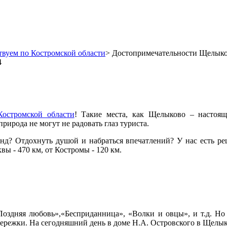
вуем по Костромской области
>
Достопримечательности Щелык
4
остромской области
! Такие места, как Щелыково – настоящ
рирода не могут не радовать глаз туриста.
нд? Отдохнуть душой и набраться впечатлений? У нас есть реш
ы - 470 км, от Костромы - 120 км.
Поздняя любовь»,«Бесприданница», «Волки и овцы», и т.д. Но
Бережки. На сегодняшний день в доме Н.А. Островского в Щелык