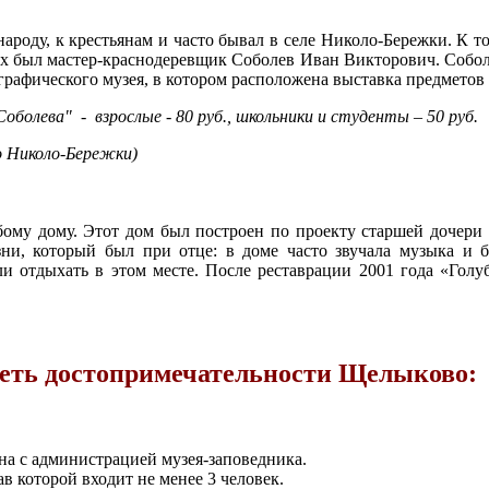
роду, к крестьянам и часто бывал в селе Николо-Бережки. К том
ых был мастер-краснодеревщик Соболев Иван Викторович. Собол
нографического музея, в котором расположена выставка предметов 
оболева" - взрослые - 80 руб., школьники и студенты – 50 руб.
бому дому. Этот дом был построен по проекту старшей дочери
ни, который был при отце: в доме часто звучала музыка и 
 отдыхать в этом месте. После реставрации 2001 года «Голуб
реть достопримечательности Щелыково:
на с администрацией музея-заповедника.
в которой входит не менее 3 человек.