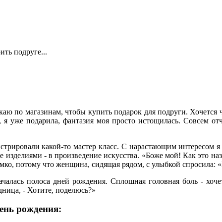
ить подруге...
ыскаю по магазинам, чтобы купить подарок для подруги. Хочется ч
, я уже подарила, фантазия моя просто истощилась. Совсем от
онстрировали какой-то мастер класс. С нарастающим интересом я
е изделиями - в произведение искусства. «Боже мой! Как это наз
ромко, потому что женщина, сидящая рядом, с улыбкой спросила:
ачалась полоса дней рождения. Сплошная головная боль - хоч
едница, - Хотите, поделюсь?»
день рождения: