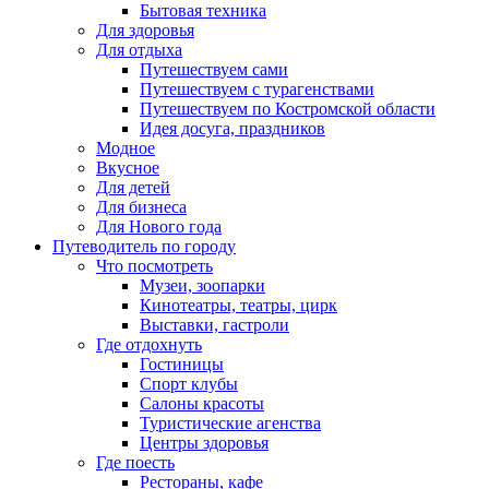
Бытовая техника
Для здоровья
Для отдыха
Путешествуем сами
Путешествуем с турагенствами
Путешествуем по Костромской области
Идея досуга, праздников
Модное
Вкусное
Для детей
Для бизнеса
Для Нового года
Путеводитель по городу
Что посмотреть
Музеи, зоопарки
Кинотеатры, театры, цирк
Выставки, гастроли
Где отдохнуть
Гостиницы
Спорт клубы
Салоны красоты
Туристические агенства
Центры здоровья
Где поесть
Рестораны, кафе