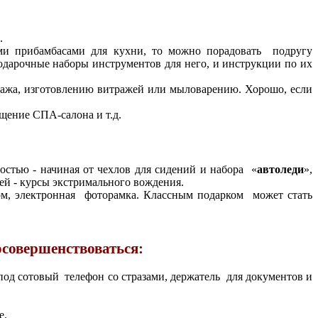
.
ми прибамбасами для кухни, то можно порадовать подругу
подарочные наборы инструментов для него, и инструкции по их
упажа, изготовлению витражей или мыловарению. Хорошо, если
ещение СПА-салона и т.д.
остью - начиная от чехлов для сидений и набора «
автоледи
»,
ей - курсы экстримального вождения.
бом, электронная фоторамка. Классным подарком может стать
осовершенствоваться:
а под сотовый телефон со стразами, держатель для документов и
е.