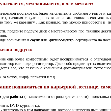
лекается, чем занимается, о чем мечтает:
нтересной постановки, билет на спектакль любимого театра и т.д
нты, начиная с кулинарных книг и заканчивая всевозможны
 по тому же карвингу . Как правило, там можно приобрести и 
ти, подарите подруге диск с мастер-классом по: технике дек
лов.
иде абонемента в
сауну
или
фитнес-центр
, сертификата на пос
жизни подруги
:
шине еще более комфортным, будет восприниматься с благодарн
вигатор или видеорегистратор. Для особо продвинутых водител
дется все, что связано с хранением фотоматериалов: фотоаль
 за мехом, шарф, перчатки и т.д.
ние подниматься по карьерной лестнице, сам
и для работы
(в зависимости от рода деятельности) - подставк
ниги, DVD-курсы и т.д.
- желательно в том направлении, которое интересно именинниц