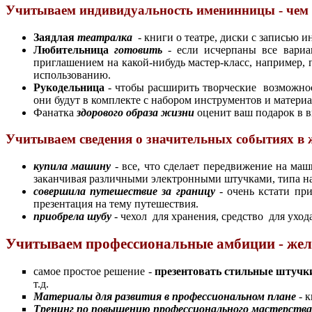
Учитываем индивидуальность именинницы - чем ув
Заядлая
театралка
- книги о театре, диски с записью и
Любительница
готовить
- если исчерпаны все вариа
приглашением на какой-нибудь мастер-класс, например,
использованию.
Рукодельница
- чтобы расширить творческие возможнос
они будут в комплекте с набором инструментов и материа
Фанатка
здорового образа жизни
оценит ваш подарок в в
Учитываем
сведения о значительных событиях в 
купила машину
- все, что сделает передвижение на ма
заканчивая различными электронными штучками, типа на
совершила путешествие за границу
- очень кстати при
презентация на тему путешествия.
приобрела шубу
- чехол для хранения, средство для ухода
Учитываем профессиональные амбиции - жела
самое простое решение -
презентовать стильные штучк
т.д.
Материалы для развития в профессиональном плане
- к
Тренинг по повышению профессионального мастерства