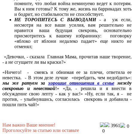
помните, что любая война неминуемо ведет к потерям.
Вы к ним готовы? К тому же, жизнь на баррикадах хоть
и бодрит, но стабильности не способствует.
НЕ ТОРОПИТЕСЬ С ВЫВОДАМИ
- а уж если,
несмотря на все ваши усилия, вам решительно не
нравится ваша будущая свекровь, основательно
присмотритесь к вашему избраннику: поговорку
«яблоко от яблони недалеко падает» еще никто не
отменял;
«Девочки, - сказала Главная Мама, прочитав наше творение,
- а не сгущаете ли вы краски?»
«Ничего! - смеясь и обнимая ее за плечи, ответила ее
невестка. - В этом деле лучше «перебдить, чем недобдить»:
мы же ратуем за
хорошие отношения в семье
между
свекровью и невесткой
!» «Да, - решила и я внести в
обсуждение свою лепту - как у вас!» «Ну, если так, я - не
против, - улыбнувшись, согласилась свекровь и добавила -
пошли пить чай!»
Нам важно Ваше мнение!
3961
0
Проголосуйте за статью или оставьте
0