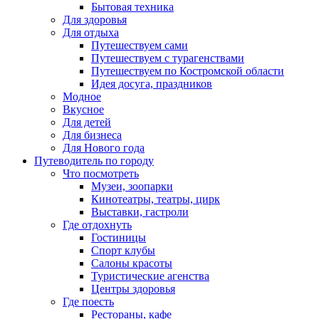
Бытовая техника
Для здоровья
Для отдыха
Путешествуем сами
Путешествуем с турагенствами
Путешествуем по Костромской области
Идея досуга, праздников
Модное
Вкусное
Для детей
Для бизнеса
Для Нового года
Путеводитель по городу
Что посмотреть
Музеи, зоопарки
Кинотеатры, театры, цирк
Выставки, гастроли
Где отдохнуть
Гостиницы
Спорт клубы
Салоны красоты
Туристические агенства
Центры здоровья
Где поесть
Рестораны, кафе