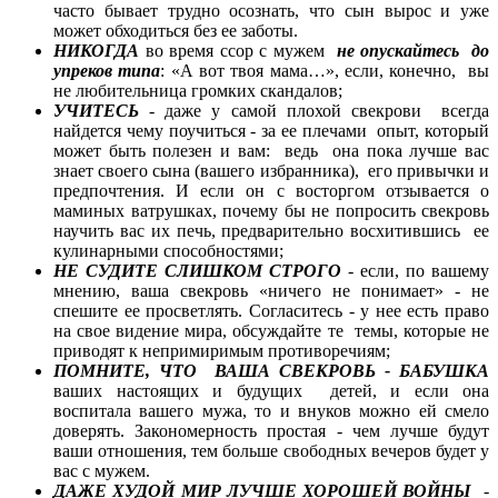
часто бывает трудно осознать, что сын вырос и уже
может обходиться без ее заботы.
НИКОГДА
во время ссор с мужем
не опускайтесь до
упреков типа
: «А вот твоя мама…», если, конечно, вы
не любительница громких скандалов;
УЧИТЕСЬ
- даже у самой плохой свекрови всегда
найдется чему поучиться - за ее плечами опыт, который
может быть полезен и вам: ведь она пока лучше вас
знает своего сына (вашего избранника), его привычки и
предпочтения. И если он с восторгом отзывается о
маминых ватрушках, почему бы не попросить свекровь
научить вас их печь, предварительно восхитившись ее
кулинарными способностями;
НЕ СУДИТЕ СЛИШКОМ СТРОГО
- если, по вашему
мнению, ваша свекровь «ничего не понимает» - не
спешите ее просветлять. Согласитесь - у нее есть право
на свое видение мира, обсуждайте те темы, которые не
приводят к непримиримым противоречиям;
ПОМНИТЕ, ЧТО ВАША СВЕКРОВЬ - БАБУШКА
ваших настоящих и будущих детей, и если она
воспитала вашего мужа, то и внуков можно ей смело
доверять. Закономерность простая - чем лучше будут
ваши отношения, тем больше свободных вечеров будет у
вас с мужем.
ДАЖЕ ХУДОЙ МИР ЛУЧШЕ ХОРОШЕЙ ВОЙНЫ
-