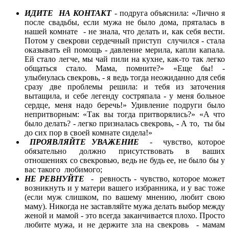
ИДИТЕ НА КОНТАКТ
- подруга объяснила: «Лично я
после свадьбы, если мужа не было дома, пряталась в
нашей комнате - не знала, что делать и, как себя вести.
Потом у свекрови сердечный приступ случился - стала
оказывать ей помощь - давление мерила, капли капала.
Ей стало легче, мы чай пили на кухне, как-то так легко
общаться стало. Мама, помните?» «Еще бы! -
улыбнулась свекровь, - я ведь тогда неожиданно для себя
сразу две проблемы решила: и тебя из заточения
вытащила, и себе легенду состряпала - у меня больное
сердце, меня надо беречь!» Удивление подруги было
непритворным: «Так вы тогда притворялись?» «А что
было делать? - легко призналась свекровь, - А то, ты бы
до сих пор в своей комнате сидела!»
ПРОЯВЛЯЙТЕ УВАЖЕНИЕ
- чувство, которое
обязательно должно присутствовать в ваших
отношениях со свекровью, ведь не будь ее, не было бы у
вас такого любимого;
НЕ РЕВНУЙТЕ
- ревность - чувство, которое может
возникнуть и у матери вашего избранника, и у вас тоже
(если муж слишком, по вашему мнению, любит свою
маму). Никогда не заставляйте мужа делать выбор между
женой и мамой - это всегда заканчивается плохо. Просто
любите мужа, и не держите зла на свекровь - мамам