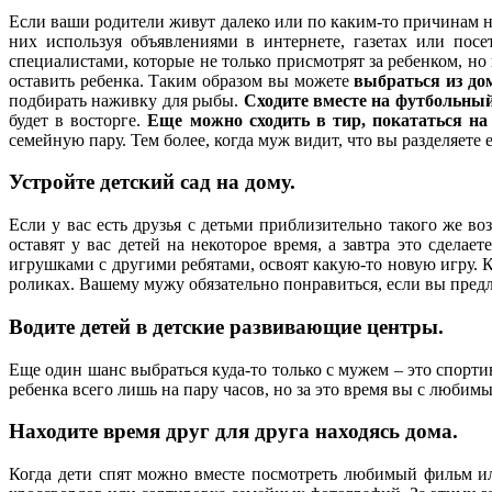
Если ваши родители живут далеко или по каким-то причинам н
них используя объявлениями в интернете, газетах или пос
специалистами, которые не только присмотрят за ребенком, но
оставить ребенка. Таким образом вы можете
выбраться из до
подбирать наживку для рыбы.
Сходите вместе на футбольны
будет в восторге.
Еще можно сходить в тир, покататься на 
семейную пару. Тем более, когда муж видит, что вы разделяете
Устройте детский сад на дому.
Если у вас есть друзья с детьми приблизительно такого же во
оставят у вас детей на некоторое время, а завтра это сдела
игрушками с другими ребятами, освоят какую-то новую игру. К
роликах. Вашему мужу обязательно понравиться, если вы пред
Водите детей в детские развивающие центры.
Еще один шанс выбраться куда-то только с мужем – это спор
ребенка всего лишь на пару часов, но за это время вы с любим
Находите время друг для друга находясь дома
.
Когда дети спят можно вместе посмотреть любимый фильм ил