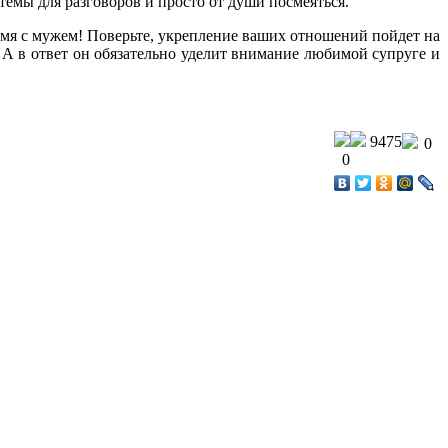
темы для разговоров и просто от души посмеяться.
емя с мужем! Поверьте, укрепление ваших отношений пойдет на
 А в ответ он обязательно уделит внимание любимой супруге и
9475
0
0