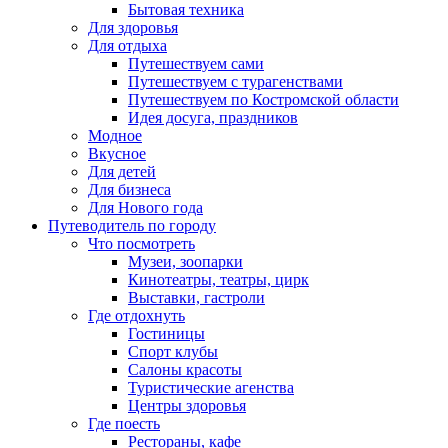
Бытовая техника
Для здоровья
Для отдыха
Путешествуем сами
Путешествуем с турагенствами
Путешествуем по Костромской области
Идея досуга, праздников
Модное
Вкусное
Для детей
Для бизнеса
Для Нового года
Путеводитель по городу
Что посмотреть
Музеи, зоопарки
Кинотеатры, театры, цирк
Выставки, гастроли
Где отдохнуть
Гостиницы
Спорт клубы
Салоны красоты
Туристические агенства
Центры здоровья
Где поесть
Рестораны, кафе