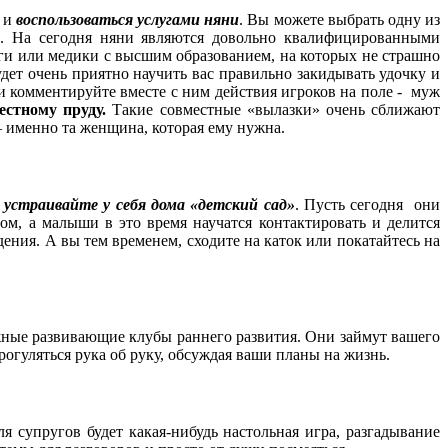
и и
воспользоваться услугами няни
. Вы можете выбрать одну из
ла. На сегодня няни являются довольно квалифицированными
гоги или медики с высшим образованием, на которых не страшно
дет очень приятно научить вас правильно закидывать удочку и
 комментируйте вместе с ним действия игроков на поле - муж
естному пруду.
Такие совместные «вылазки» очень сближают
ы – именно та женщина, которая ему нужна.
 устраивайте у себя дома «детский сад»
. Пусть сегодня они
гом, а малыши в это время научатся контактировать и делится
ения. А вы тем временем, сходите на каток или покатайтесь на
жные развивающие клубы раннего развития. Они займут вашего
рогуляться рука об руку, обсуждая ваши планы на жизнь.
супругов будет какая-нибудь настольная игра, разгадывание