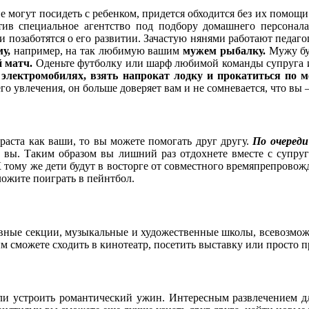
е могут посидеть с ребенком, придется обходится без их помощ
етив специальное агентство под подбору домашнего персона
 и позаботятся о его развитии. Зачастую нянями работают педа
му,
например, на так любимую вашим
мужем рыбалку.
Мужу бу
й матч.
Оденьте футболку или шарф любимой команды супруга и
электромобилях, взять напрокат лодку и прокатиться по м
 его увлечения, он больше доверяет вам и не сомневается, что в
зраста как ваши, то вы можете помогать друг другу.
По очереди
ете вы. Таким образом вы лишний раз отдохнете вместе с супру
 тому же дети будут в восторге от совместного времяпрепровожд
ложите поиграть в пейнтбол.
тивные секции, музыкальные и художественные школы, всевозмо
ым сможете сходить в кинотеатр, посетить выставку или просто п
и устроить романтический ужин. Интересным развлечением для 