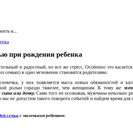
нить и...
ью при рождении ребенка
жительный и радостный, но все же стресс. Особенно это касает
х семьях) в одно мгновение становятся родителями.
еловечка, у них появляется масса новых обязанностей и кат
новой ролью гораздо тяжелее, чем женщинам. К тому же
жен
 сына или дочку.
Сами того не осознавая, мужчины невольно р
о мы не допустим такого поворота событий и найдем время для
дой семьи
с маленьким ребенком: