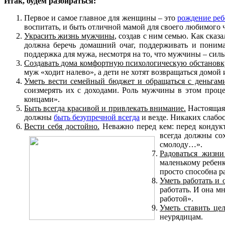
Итак, будем разбираться:
Первое и самое главное для женщины – это
рождение реб
воспитать, и быть отличной мамой для своего любимого 
Украсить жизнь мужчины
, создав с ним семью. Как ска
должна беречь домашний очаг, поддерживать и понима
поддержка для мужа, несмотря на то, что мужчины – сил
Создавать дома комфортную психологическую обстановк
муж «ходит налево», а дети не хотят возвращаться домой 
Уметь вести семейный бюджет и обращаться с деньгами
соизмерять их с доходами. Роль мужчины в этом проце
концами».
Быть всегда красивой и привлекать внимание.
Настоящая 
должны
быть безупречной всегда
и везде. Никаких слабос
Вести себя достойно.
Неважно перед кем: перед кондукт
всегда должны со
смолоду…».
Радоваться жизн
маленькому ребенк
просто способна р
Уметь работать и 
работать. И она м
работой».
Уметь ставить це
неурядицам.