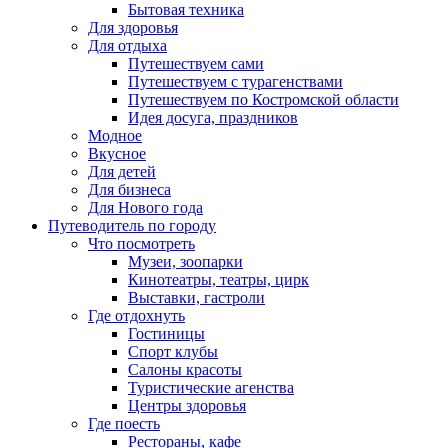
Бытовая техника
Для здоровья
Для отдыха
Путешествуем сами
Путешествуем с турагенствами
Путешествуем по Костромской области
Идея досуга, праздников
Модное
Вкусное
Для детей
Для бизнеса
Для Нового года
Путеводитель по городу
Что посмотреть
Музеи, зоопарки
Кинотеатры, театры, цирк
Выставки, гастроли
Где отдохнуть
Гостиницы
Спорт клубы
Салоны красоты
Туристические агенства
Центры здоровья
Где поесть
Рестораны, кафе