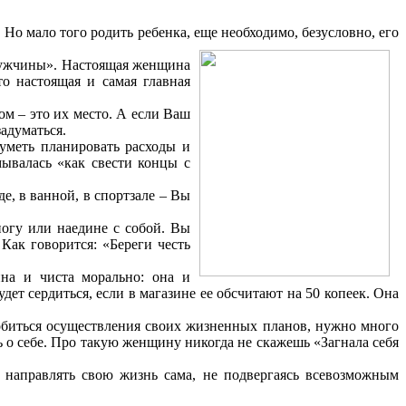
. Но мало того родить ребенка, еще необходимо, безусловно, его
о мужчины». Настоящая женщина
о настоящая и самая главная
ом – это их место. А если Ваш
задуматься.
уметь планировать расходы и
мывалась «как свести концы с
, в ванной, в спортзале – Вы
ногу или наедине с собой. Вы
 Как говорится: «Береги честь
а и чиста морально: она и
ет сердиться, если в магазине ее обсчитают на 50 копеек. Она
добиться осуществления своих жизненных планов, нужно много
сь о себе. Про такую женщину никогда не скажешь «Загнала себя
 направлять свою жизнь сама, не подвергаясь всевозможным