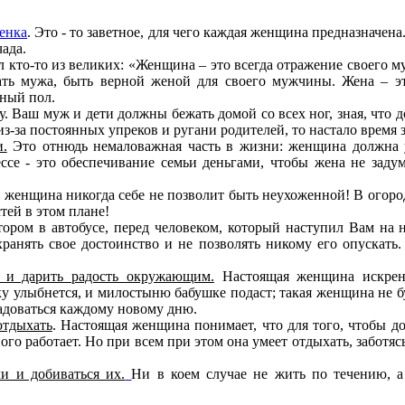
енка
. Это - то заветное, для чего каждая женщина предназначена
чада.
зал кто-то из великих: «Женщина – это всегда отражение своег
ть мужа, быть верной женой для своего мужчины. Жена – эт
ьный пол.
у
. Ваш муж и дети должны бежать домой со всех ног, зная, что д
из-за постоянных упреков и ругани родителей, то настало время 
.
Это отнюдь немаловажная часть в жизни: женщина должна 
ссе - это обеспечивание семьи деньгами, чтобы жена не заду
женщина никогда себе не позволит быть неухоженной! В огороде
тей в этом плане!
ором в автобусе, перед человеком, который наступил Вам на 
хранять свое достоинство и не позволять
никому его опускать.
и и дарить радость окружающим.
Настоящая женщина искренн
у улыбнется, и милостыню бабушке подаст; такая женщина не буд
адоваться каждому новому дню.
отдыхать
. Настоящая женщина понимает, что для того, чтобы 
ного работает. Но при всем при этом она умеет отдыхать, заботя
ли и добиваться их.
Ни в коем случае не жить по течению, а