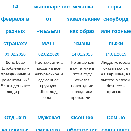
14
мыловарение
смекалка:
горы:
февраля в
от
закаливание
сноуборд
разных
PRESENT
как образ
или горные
странах?
MALL
жизни
лыжи
03.02.2020
02.02.2020
14.01.2015
14.01.2015
День Всех
Нас захватила
Не знаю как
Люди, которые
Влюбленных -
мода на все
вам, а мне в
оказываются
праздничный и
натуральное и
этом году
на вершине, на
романтичный!
сделанное
хочется
высоте в своем
В этот день все
вручную.
новогодние
бизнесе -
люди р...
Шоколад,
праздники
привык...
бом...
провест�...
Отдых в
Мужская
Осеннее
Семью
каникулы:
смекалка.
обострение,
сохраняют