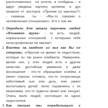
расположенных на холсте, а отойдешь - и
вдруг увидишь картину целиком, и дух
захватит от восторга. «Причем тут картины?»
- скажешь ты. - «Мы-то говорим о
человеческих отношениях». И я о том же:
Определи для начала перечень людей
«ближнего круга
» -
то есть, людей,
нормальных отношений с которыми тебе
катастрофически не хватает;
Взгляни на каждого из них как бы со
стороны
, отбросив на время те недостатки,
которые ты так рьяно клеймила. Наверняка,
кроме них, у этих людей есть и другие
качества, достойные уважения и даже
восхищения - кто-то образцовая хозяйка и
умеет хорошо готовить, кто-то потрясающе
заботливый сын или дочь, или умеет
воспитывать детей, легко справляясь с их
капризами, кто-то чудесно вяжет или танцует.
Очень мало людей, состоящих из одних
недостатков.
Как только ты определишься с