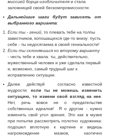
миссией борца
-
изобличителя
и стала
заложницей своей бескомпромиссности.
Дальнейшие шаги будут зависеть от
выбранного варианта
:
Если ты - гений
, то плевать тебе на толпы
завистников, копошащихся где-то внизу: пусть
себе - ты недосягаема в своей гениальности!
Если ты склоняешься ко второму варианту
- честь тебе и хвала: ты, действительно,
мужественный человек и уже сделала первый
и, возможно, самый трудный шаг к
исправлению ситуации.
Далее действуй согласно известной
мудрости:
если ты не можешь изменить
ситуацию, то измени свой взгляд на нее
.
Нет, речь вовсе не о предательстве
собственных идеалов! Я о другом - нужно
изменить свой угол зрения. Это как в музее
при попытке рассмотреть полотно художника:
подошел вплотную к картине и видишь
нагромождение мазков, хаотично