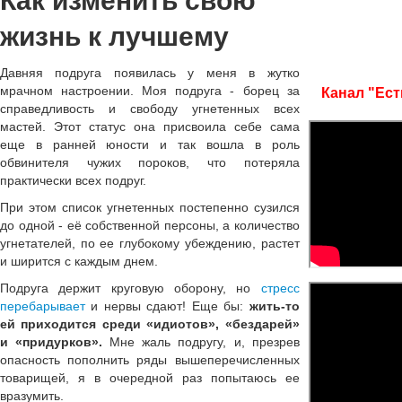
Как изменить свою
жизнь к лучшему
Давняя подруга появилась у меня в жутко
мрачном настроении. Моя подруга - борец за
Канал "Ест
справедливость и свободу угнетенных всех
мастей. Этот статус она присвоила себе сама
еще в ранней юности и так вошла в роль
обвинителя чужих пороков, что потеряла
практически всех подруг.
При этом список угнетенных постепенно сузился
до одной - её собственной персоны, а количество
угнетателей, по ее глубокому убеждению, растет
и ширится с каждым днем.
Подруга держит круговую оборону, но
стресс
перебарывает
и нервы сдают! Еще бы:
жить-то
ей приходится среди «идиотов», «бездарей»
и «придурков».
Мне жаль подругу, и, презрев
опасность пополнить ряды вышеперечисленных
товарищей, я в очередной раз попытаюсь ее
вразумить.