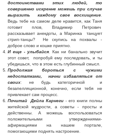
достоинствами этих людей, то
совершенно искренне можешь при случае
выразить каждому свое восхищение
.
Ведь тебе на самом деле нравится, как Таня
готовит плов, Владимир Петрович
рассказывает анекдоты, а Маринка танцует
стрип-танцы? Не скупись на похвалы -
доброе слово и кошке приятно.
И еще - улыбайся
. Как ни банально звучит
этот совет, попробуй ему последовать, и ты
убедишься, что в этом есть глубинный смысл.
Продолжая бороться с чужими
недостатками, начни избавляться от
своих
: не будь категоричной и
безапелляционной, конечно, если тебя не
привлекает сам процесс.
Почитай Дейла Карнеги
- его книги полны
житейской мудрости, а советы - просты и
действенны. А можешь воспользоваться
положительными утверждениями-
афирмациями на нашем портале,
помогающими поднять настроение.