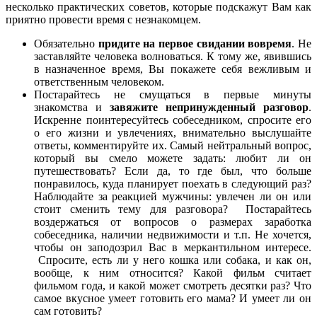
несколько практических советов, которые подскажут Вам как
приятно провести время с незнакомцем.
Обязательно
придите на первое свидании вовремя
. Не
заставляйте человека волноваться. К тому же, явившись
в назначенное время, Вы покажете себя вежливым и
ответственным человеком.
Постарайтесь не смущаться в первые минуты
знакомства и
завяжите непринужденный разговор
.
Искренне поинтересуйтесь собеседником, спросите его
о его жизни и увлечениях, внимательно выслушайте
ответы, комментируйте их. Самый нейтральный вопрос,
который вы смело можете задать: любит ли он
путешествовать? Если да, то где был, что больше
понравилось, куда планирует поехать в следующий раз?
Наблюдайте за реакцией мужчины: увлечен ли он или
стоит сменить тему для разговора? Постарайтесь
воздержаться от вопросов о размерах заработка
собеседника, наличии недвижимости и т.п. Не хочется,
чтобы он заподозрил Вас в меркантильном интересе.
Спросите, есть ли у него кошка или собака, и как он,
вообще, к ним относится? Какой фильм считает
фильмом года, и какой может смотреть десятки раз? Что
самое вкусное умеет готовить его мама? И умеет ли он
сам готовить?