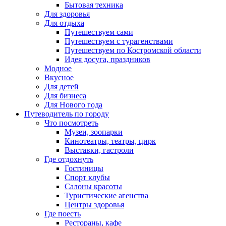
Бытовая техника
Для здоровья
Для отдыха
Путешествуем сами
Путешествуем с турагенствами
Путешествуем по Костромской области
Идея досуга, праздников
Модное
Вкусное
Для детей
Для бизнеса
Для Нового года
Путеводитель по городу
Что посмотреть
Музеи, зоопарки
Кинотеатры, театры, цирк
Выставки, гастроли
Где отдохнуть
Гостиницы
Спорт клубы
Салоны красоты
Туристические агенства
Центры здоровья
Где поесть
Рестораны, кафе