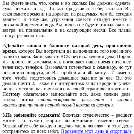
Вы будете знать, что, когда и во сколько Вы должны сделать,
куда поехать и т.д. Только представьте себе, сколько Вы
сэкономите времени на дорогах, на раздумьях, чем бы сегодня
заняться. К тому же, угрызения совести отпадут вместе с
нехваткой времени: ведь Вы ничего не будете откладывать на
завтра, на понедельник и на следующий месяц. Все планы
станут реальностью.
2.Делайте записи в блокноте каждый день, проставляя
время
, которое Вы потратили на выполнение того или иного
пункта плана. Записывайте ВСЕ без исключения дела! Порой,
мы просто не замечаем, как поглощает наше время интернет,
телевизор, телефон. Вы начали готовиться к семинару, но тут
позвонила подруга, и Вы проболтали 40 минут. И вместо
того, чтобы подготовить домашнее задание за час, Вы это
делали почти 2. Также и с интернетом: зашли вроде по учебе,
но не заметили, как очутились на своей страничке в контакте.
Поэтому обязательно записывайте все, даже мелкие дела,
чтобы потом
проанализировать результат и узнать
настоящую причину периодической нехватки времени.
3.Не забывайте отдыхать!
Все-таки студенчество – расцвет
жизни и нужно творить воспоминания именно сейчас.
Устраивайте себе каждую неделю «день лентяя»: в этот день
отстранитесь от всех забот.
Проведите этот день в спорт зале