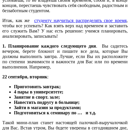
успеваешь, то не владеешь своим временем, собой и, в конце
концов, перестаешь чувствовать себя свободным, радостным и
беззаботным студентом.
Итак, как же
студенту научиться распределять свое время
,
чтобы все успевать? Как взять верх над временем и заставить
его служить Вам? У нас есть решение: учимся планировать,
анализировать, записывать!
1. Планирование каждого следующего дня
. Вы садитесь
вечером, берете блокнот и пишите все дела, которые Вы
должны выполнить завтра. Лучше, если Вы их расположите
по степени значимости и важности для Вас или по времени
выполнения. Например,
22 сентября, вторник
:
Приготовить завтрак;
4 пары в университете;
Занятие в спорт. зале;
Навестить подругу в больнице;
Зайти в магазин за продуктами;
Подготовиться к семинару по … и т.д.
Такой мини-план станет настоящей палочкой-выручалочкой
для Вас. Встав утром, Вы будете уверены в сегодняшнем дне,