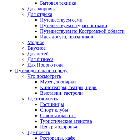
Бытовая техника
Для здоровья
Для отдыха
Путешествуем сами
Путешествуем с турагенствами
Путешествуем по Костромской области
Идея досуга, праздников
Модное
Вкусное
Для детей
Для бизнеса
Для Нового года
Путеводитель по городу
Что посмотреть
Музеи, зоопарки
Кинотеатры, театры, цирк
Выставки, гастроли
Где отдохнуть
Гостиницы
Спорт клубы
Салоны красоты
Туристические агенства
Центры здоровья
Где поесть
Рестораны, кафе